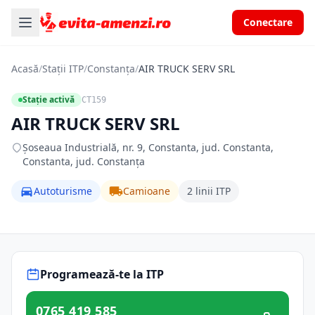
Conectare
Acasă
/
Stații ITP
/
Constanța
/
AIR TRUCK SERV SRL
Stație activă
CT159
AIR TRUCK SERV SRL
Șoseaua Industrială, nr. 9, Constanta, jud. Constanta,
Constanta, jud. Constanța
Autoturisme
Camioane
2 linii ITP
Programează-te la ITP
0765 419 585