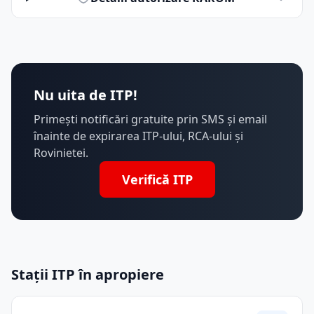
Nu uita de ITP!
Primești notificări gratuite prin SMS și email
înainte de expirarea ITP-ului, RCA-ului și
Rovinietei.
Verifică ITP
Stații ITP în apropiere