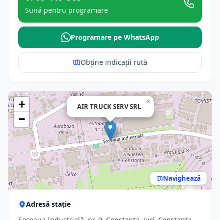
Sună pentru programare
Programare pe WhatsApp
Obține indicații rută
×
+
AIR TRUCK SERV SRL
−
Navighează
Adresă stație
Șoseaua Industrială, nr. 9, Constanta, jud. Constanta