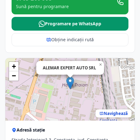
Sună pentru programare
Programare pe WhatsApp
Obține indicații rută
×
+
ALEMAR EXPERT AUTO SRL
−
Navighează
Adresă stație
Strada Interioară 3, Constanta, jud. Constanta