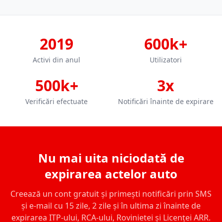
2019
600k+
Activi din anul
Utilizatori
500k+
3x
Verificări efectuate
Notificări înainte de expirare
Nu mai uita niciodată de
expirarea actelor auto
Creează un cont gratuit și primești notificări prin SMS
și e-mail cu 15 zile, 2 zile și în ultima zi înainte de
expirarea ITP-ului, RCA-ului, Rovinietei și Licenței ARR.