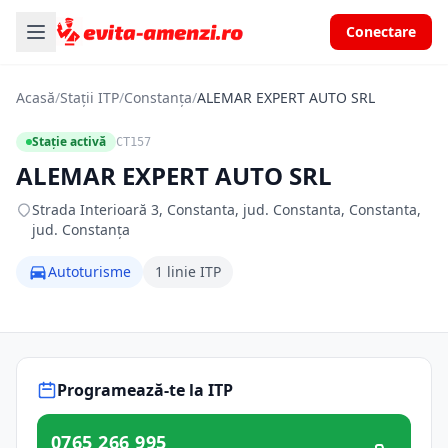
Conectare
Acasă
/
Stații ITP
/
Constanța
/
ALEMAR EXPERT AUTO SRL
Stație activă
CT157
ALEMAR EXPERT AUTO SRL
Strada Interioară 3, Constanta, jud. Constanta, Constanta,
jud. Constanța
Autoturisme
1 linie ITP
Programează-te la ITP
0765 266 995