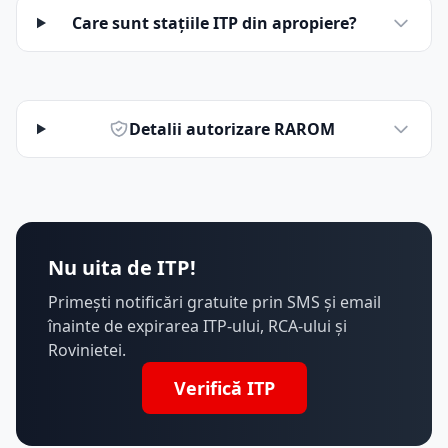
Care sunt stațiile ITP din apropiere?
Detalii autorizare RAROM
Nu uita de ITP!
Primești notificări gratuite prin SMS și email
înainte de expirarea ITP-ului, RCA-ului și
Rovinietei.
Verifică ITP