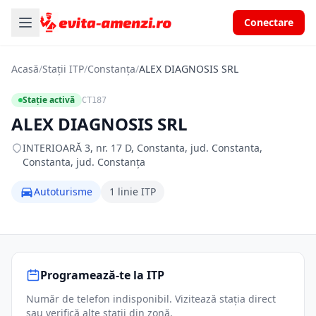
Conectare
Acasă
/
Stații ITP
/
Constanța
/
ALEX DIAGNOSIS SRL
Stație activă
CT187
ALEX DIAGNOSIS SRL
INTERIOARĂ 3, nr. 17 D, Constanta, jud. Constanta,
Constanta, jud. Constanța
Autoturisme
1 linie ITP
Programează-te la ITP
Număr de telefon indisponibil. Vizitează stația direct
sau verifică alte stații din zonă.