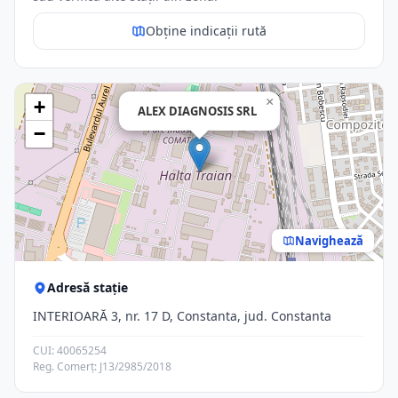
Obține indicații rută
×
+
ALEX DIAGNOSIS SRL
−
Navighează
Adresă stație
INTERIOARĂ 3, nr. 17 D, Constanta, jud. Constanta
CUI: 40065254
Reg. Comerț: J13/2985/2018