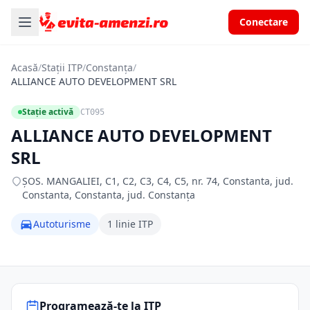
Conectare
Acasă
/
Stații ITP
/
Constanța
/
ALLIANCE AUTO DEVELOPMENT SRL
Stație activă
CT095
ALLIANCE AUTO DEVELOPMENT
SRL
ŞOS. MANGALIEI, C1, C2, C3, C4, C5, nr. 74, Constanta, jud.
Constanta, Constanta, jud. Constanța
Autoturisme
1 linie ITP
Programează-te la ITP