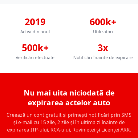
2019
600k+
Activi din anul
Utilizatori
500k+
3x
Verificări efectuate
Notificări înainte de expirare
Nu mai uita niciodată de
expirarea actelor auto
Creează un cont gratuit și primești notificări prin SMS
și e-mail cu 15 zile, 2 zile și în ultima zi înainte de
expirarea ITP-ului, RCA-ului, Rovinietei și Licenței ARR.