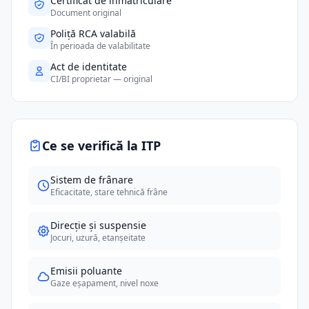
Certificat de înmatriculare
Document original
Poliță RCA valabilă
În perioada de valabilitate
Act de identitate
CI/BI proprietar — original
Ce se verifică la ITP
Sistem de frânare
Eficacitate, stare tehnică frâne
Direcție și suspensie
Jocuri, uzură, etanșeitate
Emisii poluante
Gaze eșapament, nivel noxe