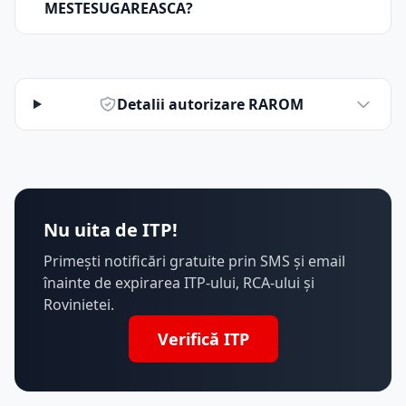
MESTESUGAREASCA?
Detalii autorizare RAROM
Nu uita de ITP!
Primești notificări gratuite prin SMS și email
înainte de expirarea ITP-ului, RCA-ului și
Rovinietei.
Verifică ITP