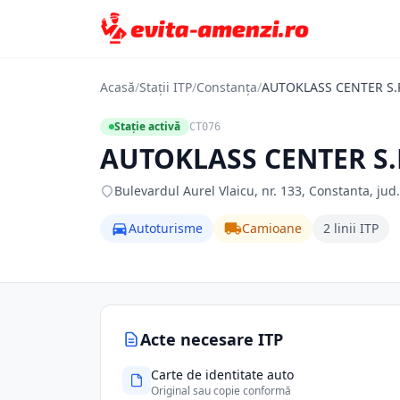
Acasă
/
Stații ITP
/
Constanța
/
AUTOKLASS CENTER S.R
Stație activă
CT076
AUTOKLASS CENTER S.
Bulevardul Aurel Vlaicu, nr. 133, Constanta, ju
Autoturisme
Camioane
2 linii ITP
Acte necesare ITP
Carte de identitate auto
Original sau copie conformă