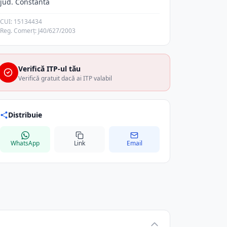
jud. Constanta
CUI: 15134434
Reg. Comerț: J40/627/2003
Verifică ITP-ul tău
Verifică gratuit dacă ai ITP valabil
Distribuie
WhatsApp
Link
Email