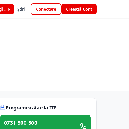
ții ITP
Știri
Conectare
Creează Cont
Programează-te la ITP
0731 300 500