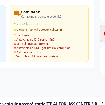
Camioane
Camioane și vehicule peste 3.5t
Autorizat — 1 linie
Consolă maximă autovehicul:
9,5 m
Tractoare
Autovehicule fără servofrână
Vehicule tractate (remorci)
Autovehicule GNC (gaz natural comprimat)
Autobuze articulate
Vehicule cu frânare pneumatică
e vehicule acceptă stația ITP AUTOKLASS CENTER S.R.L.?