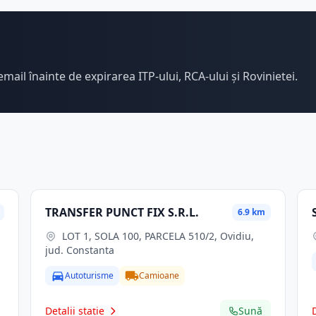
email înainte de expirarea ITP-ului, RCA-ului și Rovinietei.
TRANSFER PUNCT FIX S.R.L.
6.9 km
LOT 1, SOLA 100, PARCELA 510/2, Ovidiu,
jud. Constanta
Autoturisme
Camioane
Detalii stație
Sună