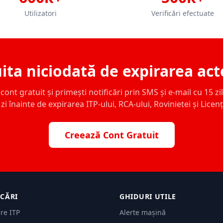
Utilizatori
Verificări efectuate
ita niciodată de expirarea act
ont gratuit și primești notificări prin SMS și e-mail cu 15 zile,
zi înainte de expirarea ITP-ului, RCA-ului, Rovinietei și Licen
Creează Cont Gratuit
ICĂRI
GHIDURI UTILE
are ITP
Alerte mașină