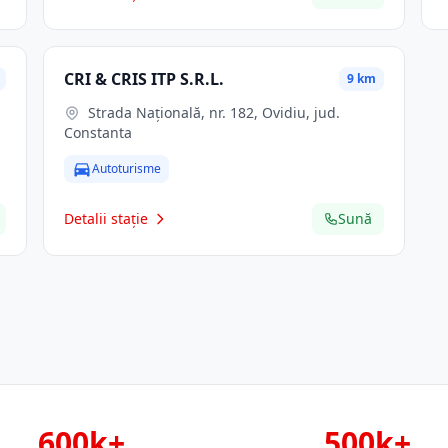
CRI & CRIS ITP S.R.L.
9 km
Strada Națională, nr. 182, Ovidiu, jud.
Constanta
Autoturisme
Detalii stație
Sună
600k+
500k+