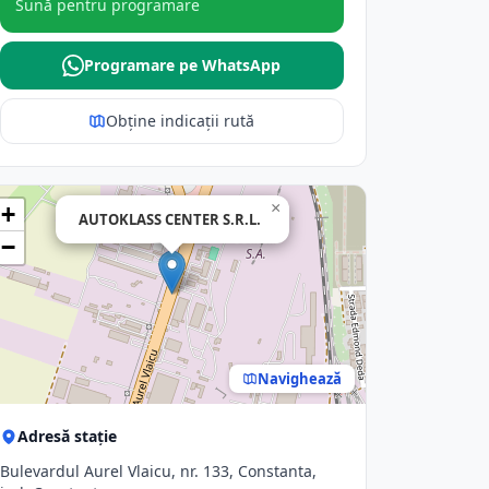
Sună pentru programare
Programare pe WhatsApp
Obține indicații rută
×
+
AUTOKLASS CENTER S.R.L.
−
Navighează
Adresă stație
Bulevardul Aurel Vlaicu, nr. 133, Constanta,