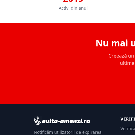
Activi din anul
Nu mai u
Creează un c
ultima 
VERIF
Verific
Notificăm utilizatorii de expirarea