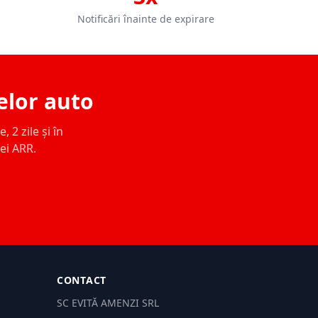
Notificări înainte de expirare
elor auto
 2 zile și în
ței ARR.
CONTACT
SC EVITĂ AMENZI SRL