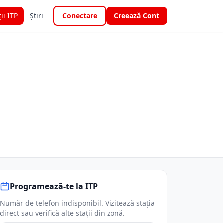
ții ITP
Știri
Conectare
Creează Cont
Programează-te la ITP
Număr de telefon indisponibil. Vizitează stația
direct sau verifică alte stații din zonă.