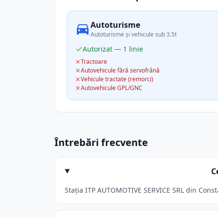
Autoturisme
Autoturisme și vehicule sub 3.5t
Autorizat — 1 linie
Tractoare
Autovehicule fără servofrână
Vehicule tractate (remorci)
Autovehicule GPL/GNC
Întrebări frecvente
C
Stația ITP AUTOMOTIVE SERVICE SRL din Constant