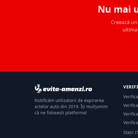
Nu mai u
Creează un c
ultima 
VERIF
Verific
Notificăm utilizatorii de expirarea
Verific
actelor auto din 2019. Îți mulțumim
că ne folosești platforma!
Verific
Verific
Stații I