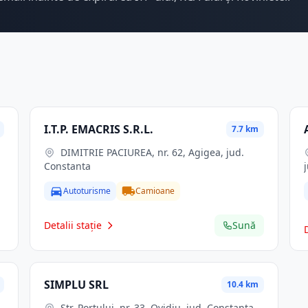
I.T.P. EMACRIS S.R.L.
7.7 km
DIMITRIE PACIUREA, nr. 62, Agigea, jud.
Constanta
Autoturisme
Camioane
Detalii stație
Sună
SIMPLU SRL
10.4 km
Str. Portului, nr. 33, Ovidiu, jud. Constanta