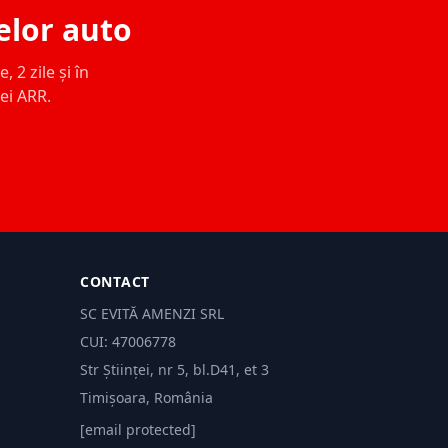
elor auto
 2 zile și în
ței ARR.
CONTACT
SC EVITĂ AMENZI SRL
CUI: 47006778
Str Științei, nr 5, bl.D41, et 3
Timișoara, România
[email protected]