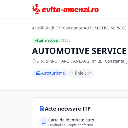
Acasă
/
Stații ITP
/
Constanța
/
AUTOMOTIVE SERVICE 
Stație activă
CT125
AUTOMOTIVE SERVICE
STR. SPIRU HARET, ANEXA 2, nr. 2B, Constanta, 
Autoturisme
1 linie ITP
Acte necesare ITP
Carte de identitate auto
Original sau copie conformă