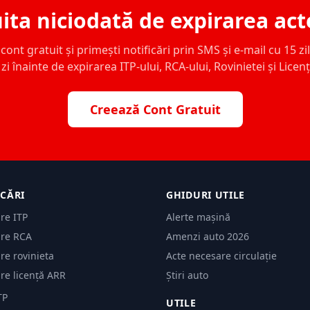
ita niciodată de expirarea act
ont gratuit și primești notificări prin SMS și e-mail cu 15 zile,
zi înainte de expirarea ITP-ului, RCA-ului, Rovinietei și Licen
Creează Cont Gratuit
ICĂRI
GHIDURI UTILE
are ITP
Alerte mașină
are RCA
Amenzi auto 2026
are rovinieta
Acte necesare circulație
are licență ARR
Știri auto
TP
UTILE