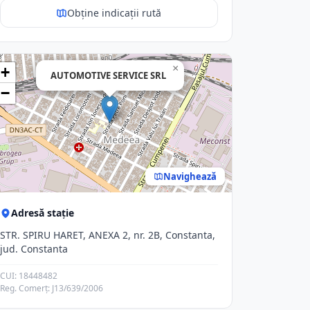
Obține indicații rută
×
+
AUTOMOTIVE SERVICE SRL
−
Navighează
Adresă stație
STR. SPIRU HARET, ANEXA 2, nr. 2B, Constanta,
jud. Constanta
CUI: 18448482
Reg. Comerț: J13/639/2006