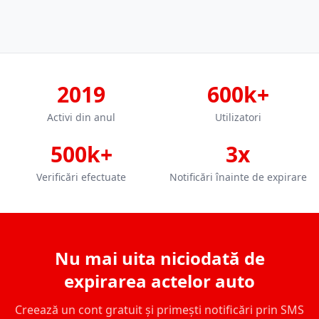
2019
600k+
Activi din anul
Utilizatori
500k+
3x
Verificări efectuate
Notificări înainte de expirare
Nu mai uita niciodată de
expirarea actelor auto
Creează un cont gratuit și primești notificări prin SMS