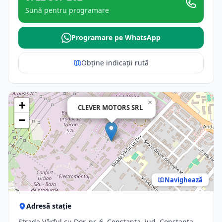
Sună pentru programare
Programare pe WhatsApp
Obține indicații rută
×
+
CLEVER MOTORS SRL
−
Navighează
Adresă stație
Strada Vârful cu Dor, nr. 6, Constanta, jud. Constanta