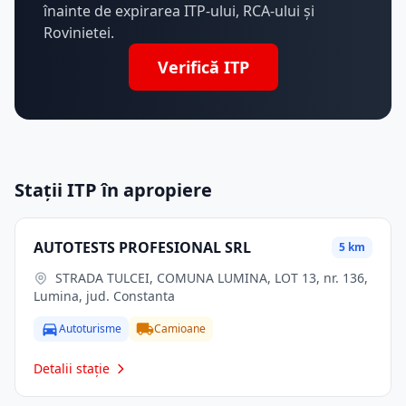
înainte de expirarea ITP-ului, RCA-ului și
Rovinietei.
Verifică ITP
Stații ITP în apropiere
AUTOTESTS PROFESIONAL SRL
5 km
STRADA TULCEI, COMUNA LUMINA, LOT 13, nr. 136,
Lumina, jud. Constanta
Autoturisme
Camioane
Detalii stație