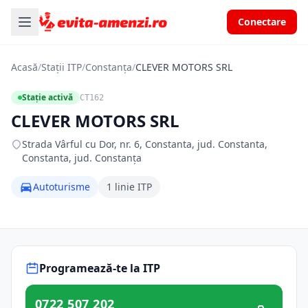
Conectare
Acasă
/
Stații ITP
/
Constanța
/
CLEVER MOTORS SRL
Stație activă
CT162
CLEVER MOTORS SRL
Strada Vârful cu Dor, nr. 6, Constanta, jud. Constanta,
Constanta, jud. Constanța
Autoturisme
1 linie ITP
Programează-te la ITP
0722 507 202