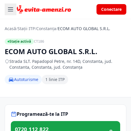
Conectare
Acasă
/
Stații ITP
/
Constanța
/
ECOM AUTO GLOBAL S.R.L.
Stație activă
CT186
ECOM AUTO GLOBAL S.R.L.
Strada SLT. Papadopol Petre, nr. 14D, Constanta, jud.
Constanta, Constanta, jud. Constanța
Autoturisme
1 linie ITP
Programează-te la ITP
0720 112 822