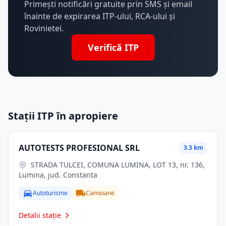
Primești notificări gratuite prin SMS și email
înainte de expirarea ITP-ului, RCA-ului și
Rovinietei.
Verifică ITP
Stații ITP în apropiere
AUTOTESTS PROFESIONAL SRL
3.3 km
STRADA TULCEI, COMUNA LUMINA, LOT 13, nr. 136,
Lumina, jud. Constanta
Autoturisme
Camioane
Detalii stație