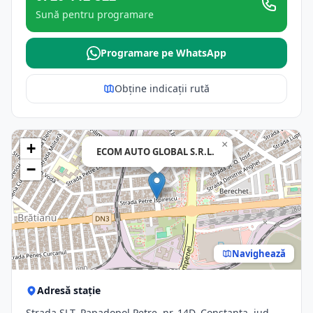
Sună pentru programare
Programare pe WhatsApp
Obține indicații rută
×
+
ECOM AUTO GLOBAL S.R.L.
−
Navighează
Adresă stație
Strada SLT. Papadopol Petre, nr. 14D, Constanta, jud.