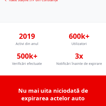
2019
600k+
Activi din anul
Utilizatori
500k+
3x
Verificări efectuate
Notificări înainte de expirare
Nu mai uita niciodată de
expirarea actelor auto