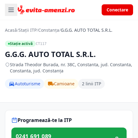
Conectare
Acasă
/
Stații ITP
/
Constanța
/
G.G.G. AUTO TOTAL S.R.L.
Stație activă
CT117
G.G.G. AUTO TOTAL S.R.L.
Strada Theodor Burada, nr. 38C, Constanta, jud. Constanta,
Constanta, jud. Constanța
Autoturisme
Camioane
2 linii ITP
Programează-te la ITP
0241 691 089