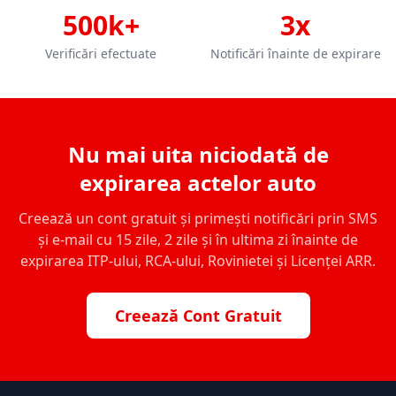
500k+
3x
Verificări efectuate
Notificări înainte de expirare
Nu mai uita niciodată de
expirarea actelor auto
Creează un cont gratuit și primești notificări prin SMS
și e-mail cu 15 zile, 2 zile și în ultima zi înainte de
expirarea ITP-ului, RCA-ului, Rovinietei și Licenței ARR.
Creează Cont Gratuit