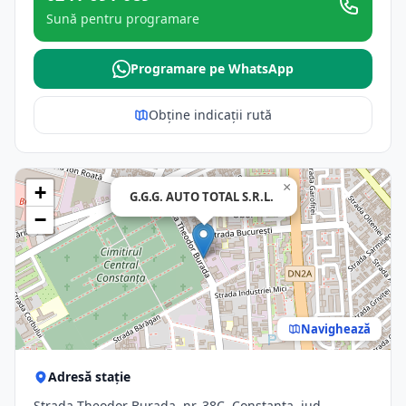
Sună pentru programare
Programare pe WhatsApp
Obține indicații rută
×
+
G.G.G. AUTO TOTAL S.R.L.
−
Navighează
Adresă stație
Strada Theodor Burada, nr. 38C, Constanta, jud.