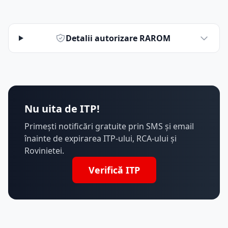
Detalii autorizare RAROM
Nu uita de ITP!
Primești notificări gratuite prin SMS și email
înainte de expirarea ITP-ului, RCA-ului și
Rovinietei.
Verifică ITP