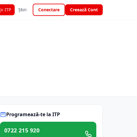
ții ITP
Știri
Conectare
Creează Cont
Programează-te la ITP
0722 215 920