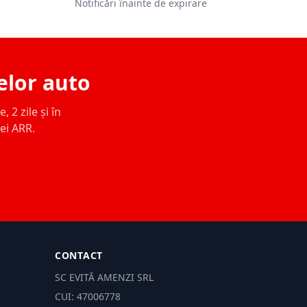
Notificări înainte de expirare
elor auto
 2 zile și în
ței ARR.
CONTACT
SC EVITĂ AMENZI SRL
CUI: 47006778