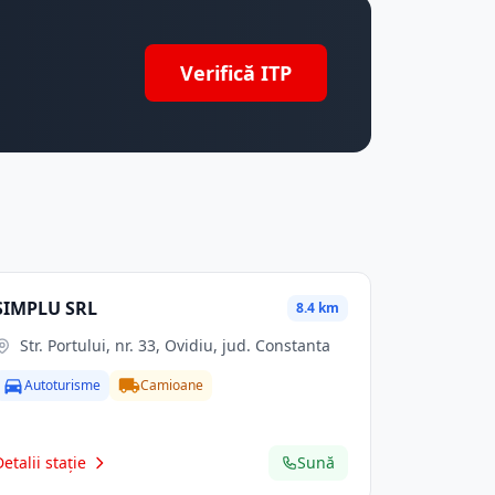
Verifică ITP
SIMPLU SRL
8.4 km
Str. Portului, nr. 33, Ovidiu, jud. Constanta
Autoturisme
Camioane
Detalii stație
Sună