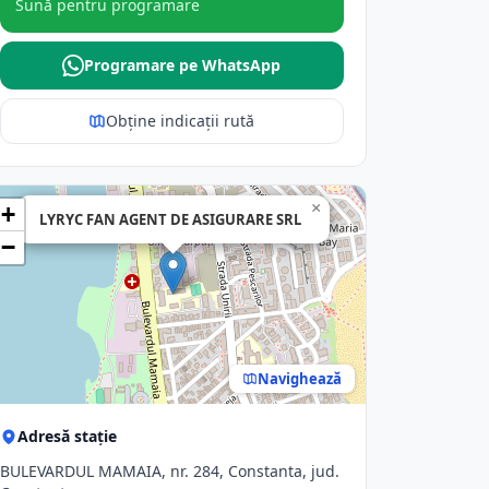
Sună pentru programare
Programare pe WhatsApp
Obține indicații rută
×
+
LYRYC FAN AGENT DE ASIGURARE SRL
−
Navighează
Adresă stație
BULEVARDUL MAMAIA, nr. 284, Constanta, jud.