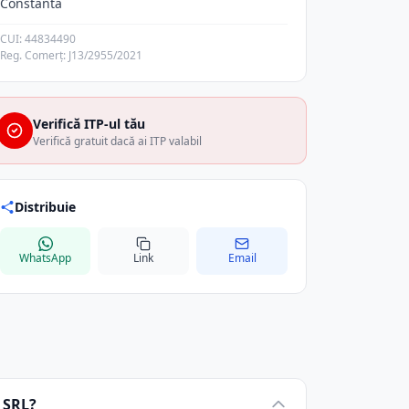
Constanta
CUI: 44834490
Reg. Comerț: J13/2955/2021
Verifică ITP-ul tău
Verifică gratuit dacă ai ITP valabil
Distribuie
WhatsApp
Link
Email
 SRL?