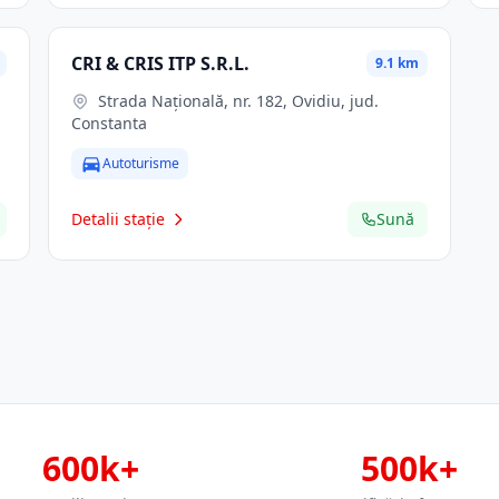
CRI & CRIS ITP S.R.L.
9.1 km
Strada Națională, nr. 182, Ovidiu, jud.
Constanta
Autoturisme
Detalii stație
Sună
600k+
500k+