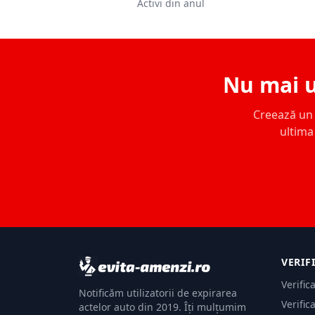
Activi din anul
Nu mai u
Creează un c
ultima 
VERIF
Verific
Notificăm utilizatorii de expirarea
Verific
actelor auto din 2019. Îți mulțumim