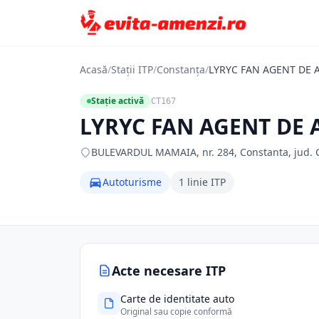
Acasă
/
Stații ITP
/
Constanța
/
LYRYC FAN AGENT DE 
Stație activă
CT167
LYRYC FAN AGENT DE 
BULEVARDUL MAMAIA, nr. 284, Constanta, jud. C
Autoturisme
1 linie ITP
Acte necesare ITP
Carte de identitate auto
Original sau copie conformă