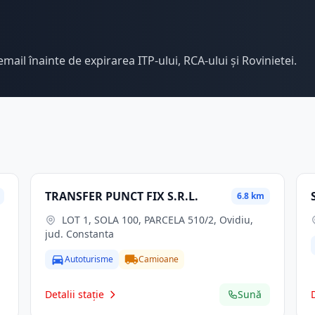
email înainte de expirarea ITP-ului, RCA-ului și Rovinietei.
TRANSFER PUNCT FIX S.R.L.
6.8 km
LOT 1, SOLA 100, PARCELA 510/2, Ovidiu,
jud. Constanta
Autoturisme
Camioane
Detalii stație
Sună