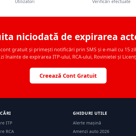
Utilizatori
Verificări efectuate
ita niciodată de expirarea act
ont gratuit și primești notificări prin SMS și e-mail cu 15 zile,
zi înainte de expirarea ITP-ului, RCA-ului, Rovinietei și Licen
Creează Cont Gratuit
ICĂRI
GHIDURI UTILE
are ITP
Alerte mașină
are RCA
Amenzi auto 2026