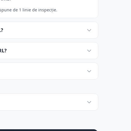
pune de 1 linie de inspecție.
L?
RL?