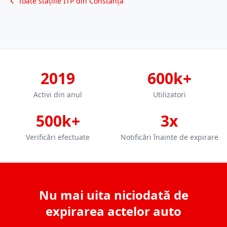
Toate stațiile ITP din Constanța
2019
600k+
Activi din anul
Utilizatori
500k+
3x
Verificări efectuate
Notificări înainte de expirare
Nu mai uita niciodată de
expirarea actelor auto