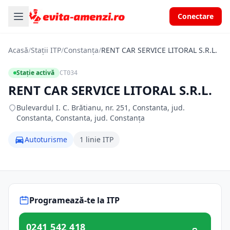
Conectare
Acasă
/
Stații ITP
/
Constanța
/
RENT CAR SERVICE LITORAL S.R.L.
Stație activă
CT034
RENT CAR SERVICE LITORAL S.R.L.
Bulevardul I. C. Brătianu, nr. 251, Constanta, jud.
Constanta, Constanta, jud. Constanța
Autoturisme
1 linie ITP
Programează-te la ITP
0241 542 418