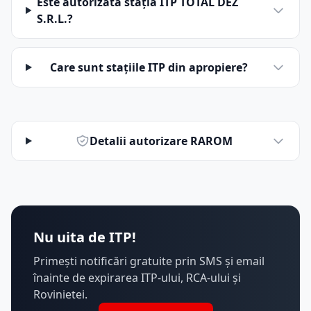
Este autorizată stația ITP TOTAL DEZ
S.R.L.?
Care sunt stațiile ITP din apropiere?
Detalii autorizare RAROM
Nu uita de ITP!
Primești notificări gratuite prin SMS și email
înainte de expirarea ITP-ului, RCA-ului și
Rovinietei.