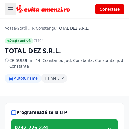
Conectare
Acasă
/
Stații ITP
/
Constanța
/
TOTAL DEZ S.R.L.
Stație activă
CT194
TOTAL DEZ S.R.L.
CRIŞULUI, nr. 14, Constanta, jud. Constanta, Constanta, jud.
Constanța
Autoturisme
1 linie ITP
Programează-te la ITP
0742 226 224