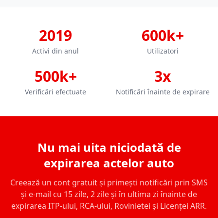
2019
600k+
Activi din anul
Utilizatori
500k+
3x
Verificări efectuate
Notificări înainte de expirare
Nu mai uita niciodată de
expirarea actelor auto
Creează un cont gratuit și primești notificări prin SMS
și e-mail cu 15 zile, 2 zile și în ultima zi înainte de
expirarea ITP-ului, RCA-ului, Rovinietei și Licenței ARR.