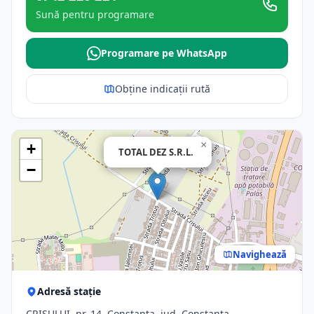
Sună pentru programare
Programare pe WhatsApp
Obține indicații rută
×
+
TOTAL DEZ S.R.L.
−
Navighează
Adresă stație
CRIŞULUI, nr. 14, Constanta, jud. Constanta