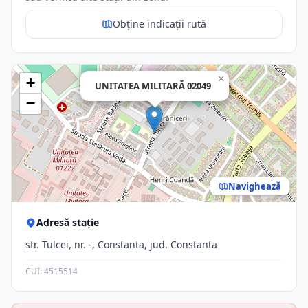
Obține indicații rută
×
+
UNITATEA MILITARĂ 02049
−
Navighează
Adresă stație
str. Tulcei, nr. -, Constanta, jud. Constanta
CUI: 4515514