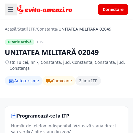
Conectare
Acasă
/
Stații ITP
/
Constanța
/
UNITATEA MILITARĂ 02049
Stație activă
CT051
UNITATEA MILITARĂ 02049
str. Tulcei, nr. -, Constanta, jud. Constanta, Constanta, jud.
Constanța
Autoturisme
Camioane
2 linii ITP
Programează-te la ITP
Număr de telefon indisponibil. Vizitează stația direct
sau verifică alte stații din zonă.