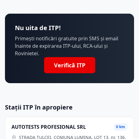
Nu uita de ITP!
Primești notificări gratuite prin SMS și email
înainte de expirarea ITP-ului, RCA-ului și
Rovinietei.
Verifică ITP
Stații ITP în apropiere
AUTOTESTS PROFESIONAL SRL
0 km
STRADA TULCEI, COMUNA LUMINA, LOT 13, nr. 136,