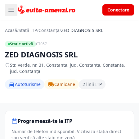
Conectare
Acasă
/
Stații ITP
/
Constanța
/
ZED DIAGNOSIS SRL
Stație activă
CT057
ZED DIAGNOSIS SRL
Str. Verde, nr. 31, Constanta, jud. Constanta, Constanta,
jud. Constanța
Autoturisme
Camioane
2 linii ITP
Programează-te la ITP
Număr de telefon indisponibil. Vizitează stația direct
sau verifică alte stații din zonă.