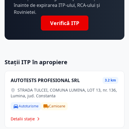
înainte de expirarea ITP-ului, RCA-ului și
Rovinietei.
Verifică ITP
Stații ITP în apropiere
AUTOTESTS PROFESIONAL SRL
3.2 km
STRADA TULCEI, COMUNA LUMINA, LOT 13, nr. 136,
Lumina, jud. Constanta
Autoturisme
Camioane
Detalii stație