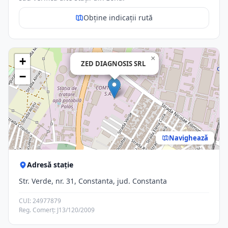
Obține indicații rută
×
+
ZED DIAGNOSIS SRL
−
Navighează
Adresă stație
Str. Verde, nr. 31, Constanta, jud. Constanta
CUI: 24977879
Reg. Comerț: J13/120/2009