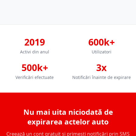
2019
600k+
Activi din anul
Utilizatori
500k+
3x
Verificări efectuate
Notificări înainte de expirare
Nu mai uita niciodată de
expirarea actelor auto
Creează un cont gratuit și primești notificări prin SMS