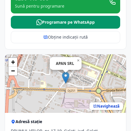
Sună pentru programare
Programare pe WhatsApp
Obține indicații rută
×
+
APAN SRL
−
Navighează
Adresă stație
DRUMUL VIILOR, nr. 17-19, Galati, jud. Galati