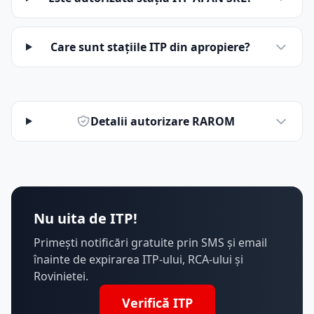
Care sunt stațiile ITP din apropiere?
Detalii autorizare RAROM
Nu uita de ITP!
Primești notificări gratuite prin SMS și email
înainte de expirarea ITP-ului, RCA-ului și
Rovinietei.
Verifică ITP