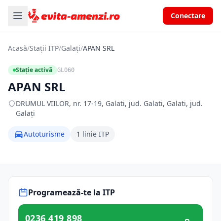
Conectare
Acasă
/
Stații ITP
/
Galați
/
APAN SRL
Stație activă
GL060
APAN SRL
DRUMUL VIILOR, nr. 17-19, Galati, jud. Galati, Galati, jud.
Galați
Autoturisme
1 linie ITP
Programează-te la ITP
0236 419 898