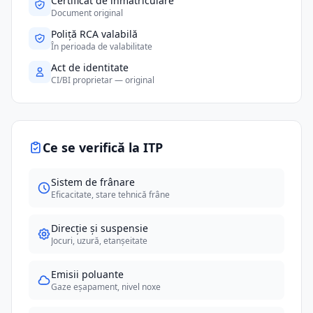
Certificat de înmatriculare
Document original
Poliță RCA valabilă
În perioada de valabilitate
Act de identitate
CI/BI proprietar — original
Ce se verifică la ITP
Sistem de frânare
Eficacitate, stare tehnică frâne
Direcție și suspensie
Jocuri, uzură, etanșeitate
Emisii poluante
Gaze eșapament, nivel noxe