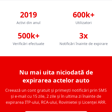
2019
600k+
Activi din anul
Utilizatori
500k+
3x
Verificări efectuate
Notificări înainte de expirare
Nu mai uita niciodată de
expirarea actelor auto
Creează un cont gratuit și primești notificări prin SMS
și e-mail cu 15 zile, 2 zile și în ultima zi înainte de
expirarea ITP-ului, RCA-ului, Rovinietei și Licenței ARR.