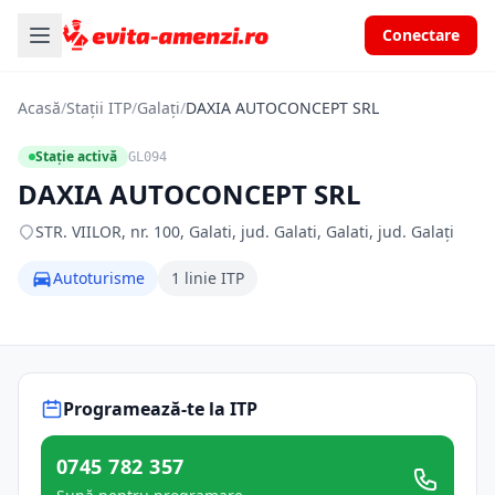
Conectare
Acasă
/
Stații ITP
/
Galați
/
DAXIA AUTOCONCEPT SRL
Stație activă
GL094
DAXIA AUTOCONCEPT SRL
STR. VIILOR, nr. 100, Galati, jud. Galati, Galati, jud. Galați
Autoturisme
1 linie ITP
Programează-te la ITP
0745 782 357