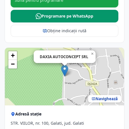
Sună pentru programare
Programare pe WhatsApp
Obține indicații rută
×
+
DAXIA AUTOCONCEPT SRL
−
Navighează
Adresă stație
STR. VIILOR, nr. 100, Galati, jud. Galati