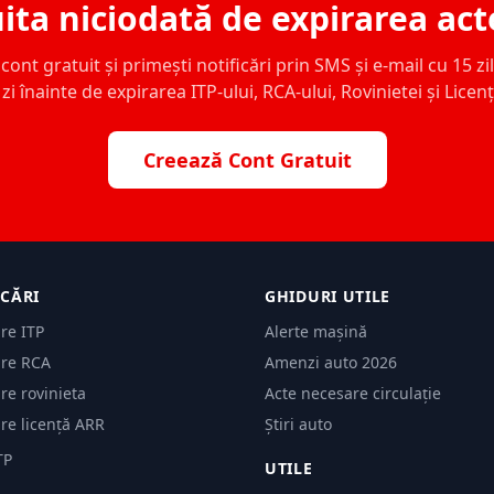
ita niciodată de expirarea act
ont gratuit și primești notificări prin SMS și e-mail cu 15 zile,
zi înainte de expirarea ITP-ului, RCA-ului, Rovinietei și Licen
Creează Cont Gratuit
ICĂRI
GHIDURI UTILE
are ITP
Alerte mașină
are RCA
Amenzi auto 2026
are rovinieta
Acte necesare circulație
are licență ARR
Știri auto
TP
UTILE