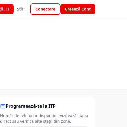
ții ITP
Știri
Conectare
Creează Cont
Programează-te la ITP
Număr de telefon indisponibil. Vizitează stația
direct sau verifică alte stații din zonă.