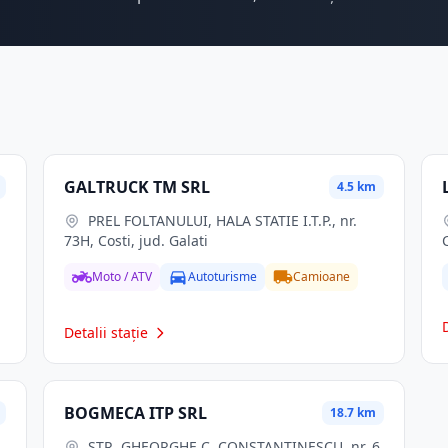
GALTRUCK TM SRL
4.5 km
PREL FOLTANULUI, HALA STATIE I.T.P., nr.
73H, Costi, jud. Galati
Moto / ATV
Autoturisme
Camioane
Detalii stație
BOGMECA ITP SRL
18.7 km
STR. GHEORGHE C. CONSTANTINESCU, nr. 6,