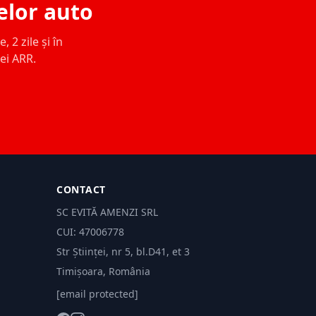
elor auto
 2 zile și în
ței ARR.
CONTACT
SC EVITĂ AMENZI SRL
CUI: 47006778
Str Științei, nr 5, bl.D41, et 3
Timișoara, România
[email protected]