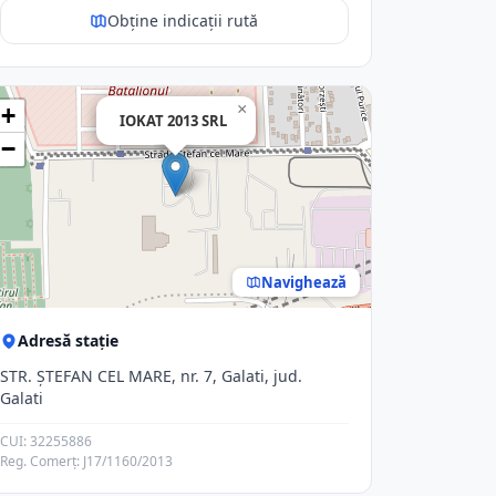
Obține indicații rută
×
+
IOKAT 2013 SRL
−
Navighează
Adresă stație
STR. ŞTEFAN CEL MARE, nr. 7, Galati, jud.
Galati
CUI: 32255886
Reg. Comerț: J17/1160/2013