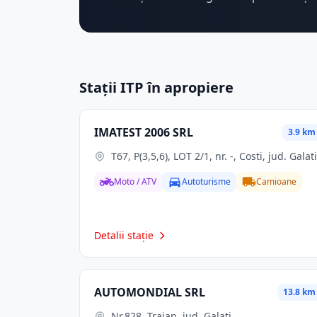
Stații ITP în apropiere
IMATEST 2006 SRL
3.9 km
T67, P(3,5,6), LOT 2/1, nr. -, Costi, jud. Galati
Moto / ATV
Autoturisme
Camioane
Detalii stație
AUTOMONDIAL SRL
13.8 km
Nr.828, Traian, jud. Galati