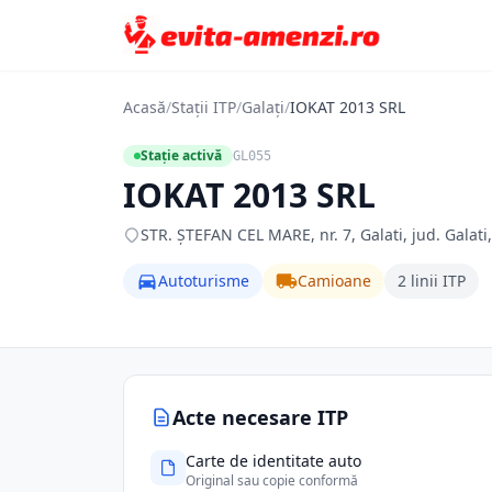
Acasă
/
Stații ITP
/
Galați
/
IOKAT 2013 SRL
Stație activă
GL055
IOKAT 2013 SRL
STR. ŞTEFAN CEL MARE, nr. 7, Galati, jud. Galati, 
Autoturisme
Camioane
2 linii ITP
Acte necesare ITP
Carte de identitate auto
Original sau copie conformă