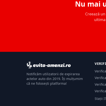
Nu mai u
Creează un c
ultima 
VERIF
Verific
Notificăm utilizatorii de expirarea
Verific
actelor auto din 2019. Îți mulțumim
că ne folosești platforma!
Verific
Verific
Stații I