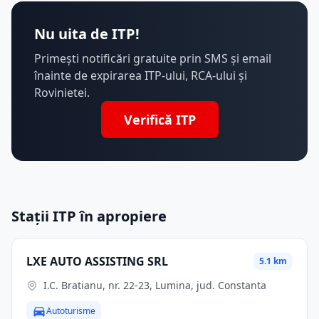
Nu uita de ITP!
Primești notificări gratuite prin SMS și email
înainte de expirarea ITP-ului, RCA-ului și
Rovinietei.
Verifică ITP
Stații ITP în apropiere
LXE AUTO ASSISTING SRL
5.1 km
I.C. Bratianu, nr. 22-23, Lumina, jud. Constanta
Autoturisme