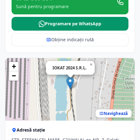
Sună pentru programare
Programare pe WhatsApp
Obține indicații rută
×
+
IOKAT 2024 S.R.L.
−
Navighează
Adresă stație
STR. ŞTEFAN CEL MARE, C21(HALA), nr. NR. 7, Galati,