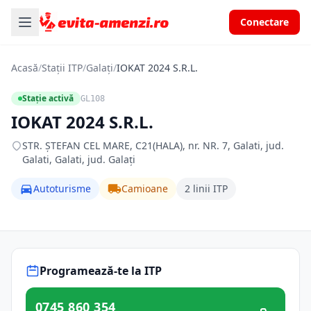
Conectare
Acasă
/
Stații ITP
/
Galați
/
IOKAT 2024 S.R.L.
Stație activă
GL108
IOKAT 2024 S.R.L.
STR. ŞTEFAN CEL MARE, C21(HALA), nr. NR. 7, Galati, jud.
Galati, Galati, jud. Galați
Autoturisme
Camioane
2 linii ITP
Programează-te la ITP
0745 860 354