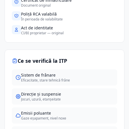
Certificat de înmatriculare
Document original
Poliță RCA valabilă
În perioada de valabilitate
Act de identitate
CI/BI proprietar — original
Ce se verifică la ITP
Sistem de frânare
Eficacitate, stare tehnică frâne
Direcție și suspensie
Jocuri, uzură, etanșeitate
Emisii poluante
Gaze eșapament, nivel noxe