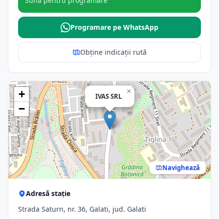
Sună pentru programare
Programare pe WhatsApp
Obține indicații rută
×
+
IVAS SRL
−
Navighează
Adresă stație
Strada Saturn, nr. 36, Galati, jud. Galati