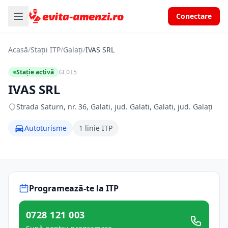
Conectare
Acasă
/
Stații ITP
/
Galați
/
IVAS SRL
Stație activă
GL015
IVAS SRL
Strada Saturn, nr. 36, Galati, jud. Galati, Galati, jud. Galați
Autoturisme
1 linie ITP
Programează-te la ITP
0728 121 003