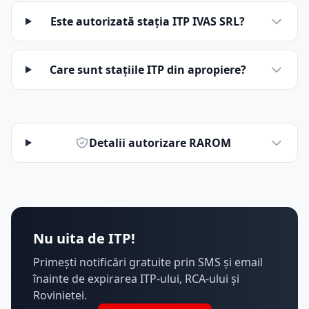
Este autorizată stația ITP IVAS SRL?
Care sunt stațiile ITP din apropiere?
Detalii autorizare RAROM
Nu uita de ITP!
Primești notificări gratuite prin SMS și email
înainte de expirarea ITP-ului, RCA-ului și
Rovinietei.