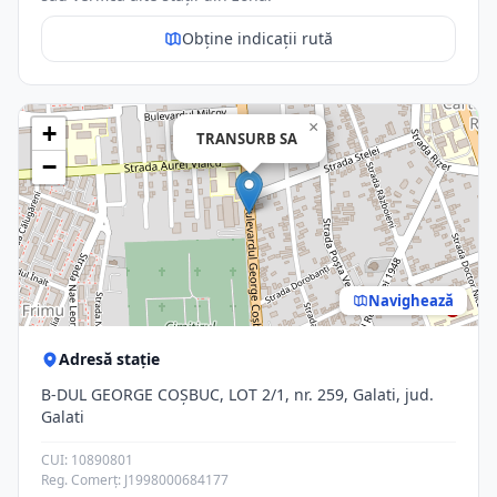
Obține indicații rută
×
+
TRANSURB SA
−
Navighează
Adresă stație
B-DUL GEORGE COŞBUC, LOT 2/1, nr. 259, Galati, jud.
Galati
CUI: 10890801
Reg. Comerț: J1998000684177