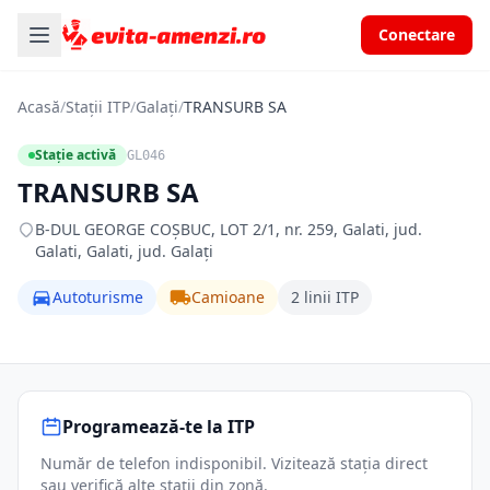
Conectare
Acasă
/
Stații ITP
/
Galați
/
TRANSURB SA
Stație activă
GL046
TRANSURB SA
B-DUL GEORGE COŞBUC, LOT 2/1, nr. 259, Galati, jud.
Galati, Galati, jud. Galați
Autoturisme
Camioane
2 linii ITP
Programează-te la ITP
Număr de telefon indisponibil. Vizitează stația direct
sau verifică alte stații din zonă.