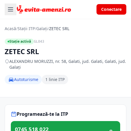
Conectare
Acasă
/
Stații ITP
/
Galați
/
ZETEC SRL
Stație activă
GL043
ZETEC SRL
ALEXANDRU MORUZZI, nr. 58, Galati, jud. Galati, Galati, jud.
Galați
Autoturisme
1 linie ITP
Programează-te la ITP
0745 518 022