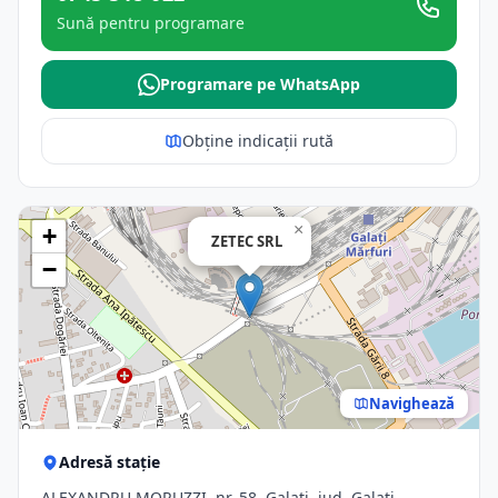
Sună pentru programare
Programare pe WhatsApp
Obține indicații rută
×
+
ZETEC SRL
−
Navighează
Adresă stație
ALEXANDRU MORUZZI, nr. 58, Galati, jud. Galati