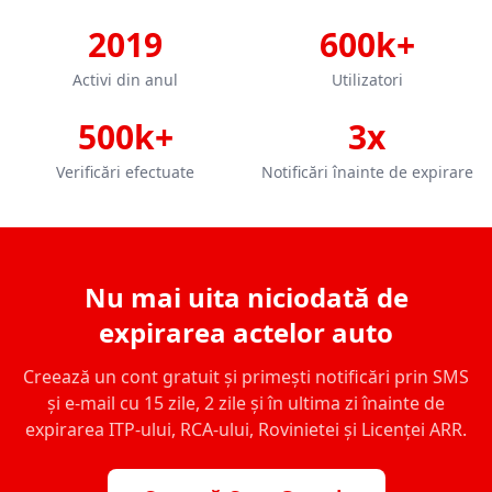
2019
600k+
Activi din anul
Utilizatori
500k+
3x
Verificări efectuate
Notificări înainte de expirare
Nu mai uita niciodată de
expirarea actelor auto
Creează un cont gratuit și primești notificări prin SMS
și e-mail cu 15 zile, 2 zile și în ultima zi înainte de
expirarea ITP-ului, RCA-ului, Rovinietei și Licenței ARR.