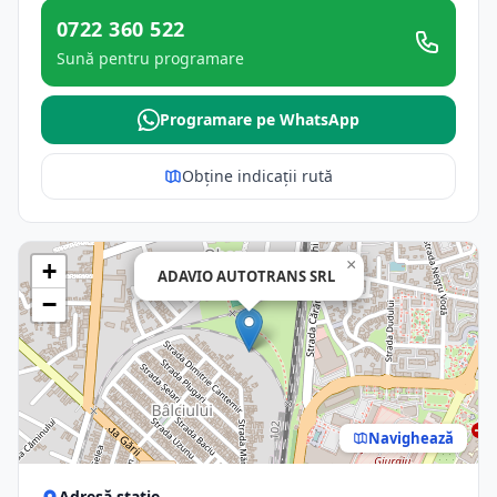
0722 360 522
Sună pentru programare
Programare pe WhatsApp
Obține indicații rută
×
+
ADAVIO AUTOTRANS SRL
−
Navighează
Adresă stație