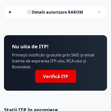
Detalii autorizare RAROM
Nu uita de ITP!
Primești notificări gratuite prin SMS și email
înainte de expirarea ITP-ului, RCA-ului și
Rovinietei.
Verifică ITP
Stații ITP în apropiere