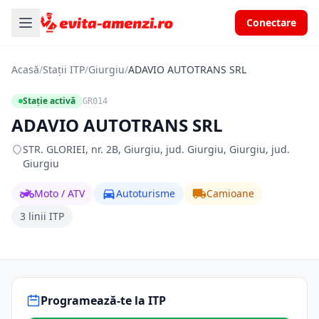
Conectare
Acasă
/
Stații ITP
/
Giurgiu
/
ADAVIO AUTOTRANS SRL
Stație activă
GR014
ADAVIO AUTOTRANS SRL
STR. GLORIEI, nr. 2B, Giurgiu, jud. Giurgiu, Giurgiu, jud.
Giurgiu
Moto / ATV
Autoturisme
Camioane
3 linii ITP
Programează-te la ITP