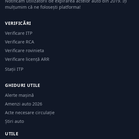
Notificăm utilizatorii de expirarea actelor auto din 2019. Îți
mulțumim că ne folosești platforma!
VERIFICĂRI
Verificare ITP
Verificare RCA
Verificare rovinieta
Verificare licență ARR
Stații ITP
GHIDURI UTILE
Alerte mașină
Amenzi auto 2026
Acte necesare circulație
Știri auto
UTILE