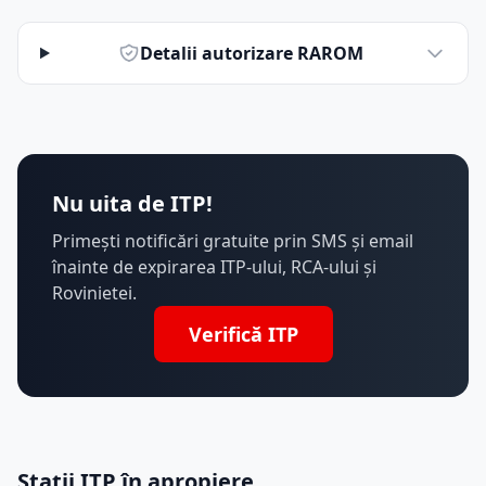
Detalii autorizare RAROM
Nu uita de ITP!
Primești notificări gratuite prin SMS și email
înainte de expirarea ITP-ului, RCA-ului și
Rovinietei.
Verifică ITP
Stații ITP în apropiere