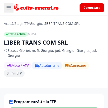
Conectare
Acasă
/
Stații ITP
/
Giurgiu
/
LIBER TRANS COM SRL
Stație activă
GR054
LIBER TRANS COM SRL
Strada Gloriei, nr. 5, Giurgiu, jud. Giurgiu, Giurgiu, jud.
Giurgiu
Moto / ATV
Autoturisme
Camioane
3 linii ITP
Programează-te la ITP