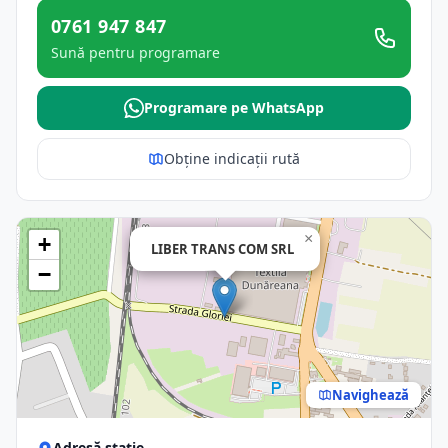
0761 947 847
Sună pentru programare
Programare pe WhatsApp
Obține indicații rută
×
+
LIBER TRANS COM SRL
−
Navighează
Adresă stație