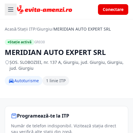
Conectare
Acasă
/
Stații ITP
/
Giurgiu
/
MERIDIAN AUTO EXPERT SRL
Stație activă
GR030
MERIDIAN AUTO EXPERT SRL
ŞOS. SLOBOZIEI, nr. 137 A, Giurgiu, jud. Giurgiu, Giurgiu,
jud. Giurgiu
Autoturisme
1 linie ITP
Programează-te la ITP
Număr de telefon indisponibil. Vizitează stația direct
sau verifică alte stații din zonă.