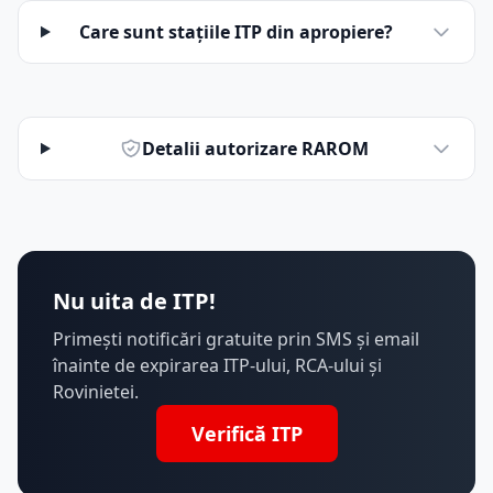
Care sunt stațiile ITP din apropiere?
Detalii autorizare RAROM
Nu uita de ITP!
Primești notificări gratuite prin SMS și email
înainte de expirarea ITP-ului, RCA-ului și
Rovinietei.
Verifică ITP