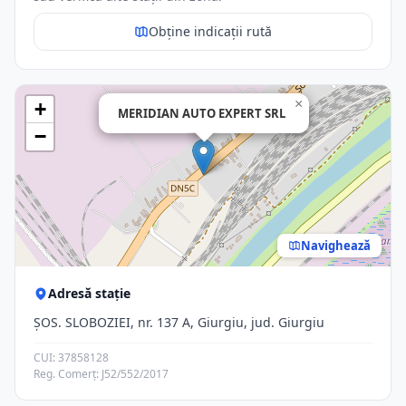
Obține indicații rută
×
+
MERIDIAN AUTO EXPERT SRL
−
Navighează
Adresă stație
ŞOS. SLOBOZIEI, nr. 137 A, Giurgiu, jud. Giurgiu
CUI: 37858128
Reg. Comerț: J52/552/2017