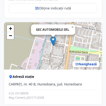
Obține indicații rută
×
+
GEC AUTOMOBILE SRL
−
Navighează
Adresă stație
CARPAŢI, nr. 40 B, Hunedoara, jud. Hunedoara
CUI: 23138658
Reg. Comerț: J20/171/2008