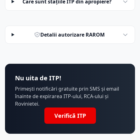
Care sunt stațiile ITP din apropiere?
Detalii autorizare RAROM
Nu uita de ITP!
Primești notificări gratuite prin SMS și email
înainte de expirarea ITP-ului, RCA-ului și
Rovinietei.
Verifică ITP