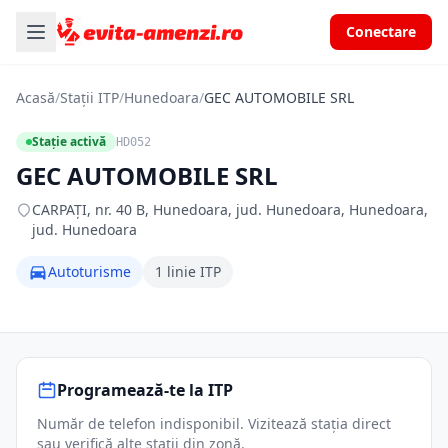
Conectare
Acasă
/
Stații ITP
/
Hunedoara
/
GEC AUTOMOBILE SRL
Stație activă
HD052
GEC AUTOMOBILE SRL
CARPAŢI, nr. 40 B, Hunedoara, jud. Hunedoara, Hunedoara,
jud. Hunedoara
Autoturisme
1 linie ITP
Programează-te la ITP
Număr de telefon indisponibil. Vizitează stația direct
sau verifică alte stații din zonă.