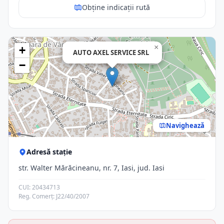
Obține indicații rută
×
+
AUTO AXEL SERVICE SRL
−
Navighează
Adresă stație
str. Walter Mărăcineanu, nr. 7, Iasi, jud. Iasi
CUI: 20434713
Reg. Comerț: J22/40/2007