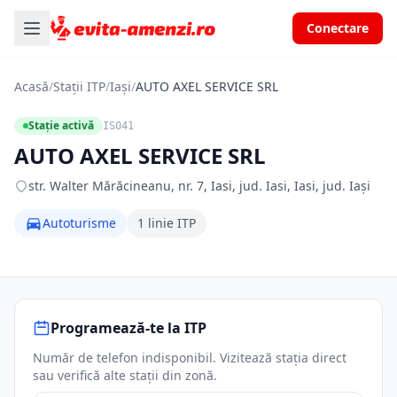
Conectare
Acasă
/
Stații ITP
/
Iași
/
AUTO AXEL SERVICE SRL
Stație activă
IS041
AUTO AXEL SERVICE SRL
str. Walter Mărăcineanu, nr. 7, Iasi, jud. Iasi, Iasi, jud. Iași
Autoturisme
1 linie ITP
Programează-te la ITP
Număr de telefon indisponibil. Vizitează stația direct
sau verifică alte stații din zonă.