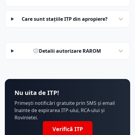
Care sunt stațiile ITP din apropiere?
Detalii autorizare RAROM
Nu uita de ITP!
Primești notificări gratuite prin SMS și email
înainte de expirarea ITP-ului, RCA-ului și
Rovinietei.
Verifică ITP