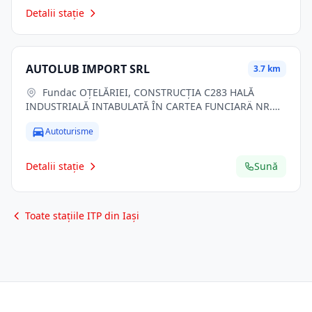
Detalii stație
AUTOLUB IMPORT SRL
3.7 km
Fundac OŢELĂRIEI, CONSTRUCŢIA C283 HALĂ
INDUSTRIALĂ INTABULATĂ ÎN CARTEA FUNCIARÄ NR.
134338, NUMĂR CADASTRAL 134338, nr. 24N, Lasi, jud.
Autoturisme
Iasi
Detalii stație
Sună
Toate stațiile ITP din Iași