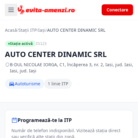
Conectare
Acasă
/
Stații ITP
/
Iași
/
AUTO CENTER DINAMIC SRL
Stație activă
IS123
AUTO CENTER DINAMIC SRL
B-DUL NICOLAE IORGA, C1, încăperea 3, nr. 2, Iasi, jud. Iasi,
Iasi, jud. Iași
Autoturisme
1 linie ITP
Programează-te la ITP
Număr de telefon indisponibil. Vizitează stația direct
sau verifică alte stații din zonă.