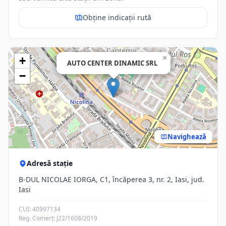
Obține indicații rută
×
+
AUTO CENTER DINAMIC SRL
−
Navighează
Adresă stație
B-DUL NICOLAE IORGA, C1, încăperea 3, nr. 2, Iasi, jud.
Iasi
CUI: 40997134
Reg. Comerț: J22/1608/2019