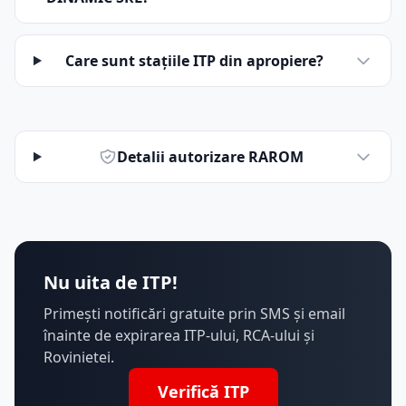
Care sunt stațiile ITP din apropiere?
Detalii autorizare RAROM
Nu uita de ITP!
Primești notificări gratuite prin SMS și email
înainte de expirarea ITP-ului, RCA-ului și
Rovinietei.
Verifică ITP