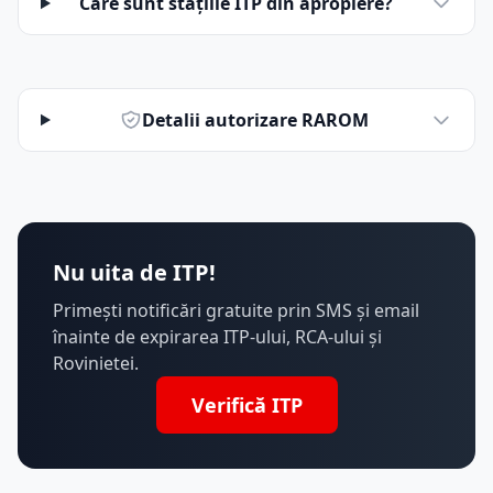
Care sunt stațiile ITP din apropiere?
Detalii autorizare RAROM
Nu uita de ITP!
Primești notificări gratuite prin SMS și email
înainte de expirarea ITP-ului, RCA-ului și
Rovinietei.
Verifică ITP