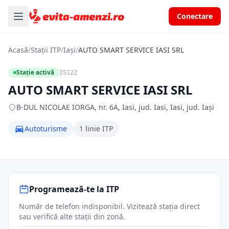
Conectare
Acasă
/
Stații ITP
/
Iași
/
AUTO SMART SERVICE IASI SRL
Stație activă
IS122
AUTO SMART SERVICE IASI SRL
B-DUL NICOLAE IORGA, nr. 6A, Iasi, jud. Iasi, Iasi, jud. Iași
Autoturisme
1 linie ITP
Programează-te la ITP
Număr de telefon indisponibil. Vizitează stația direct
sau verifică alte stații din zonă.