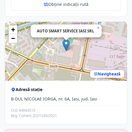
Obține indicații rută
×
+
AUTO SMART SERVICE IASI SRL
−
Navighează
Adresă stație
B-DUL NICOLAE IORGA, nr. 6A, Iasi, jud. Iasi
CUI: 44064510
Reg. Comerț: J22/1240/2021