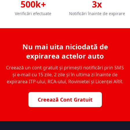
500k+
3x
Verificări efectuate
Notificări înainte de expirare
Nu mai uita niciodată de
expirarea actelor auto
Creează un cont gratuit și primești notificări prin SMS
și e-mail cu 15 zile, 2 zile și în ultima zi înainte de
expirarea ITP-ului, RCA-ului, Rovinietei și Licenței ARR.
Creează Cont Gratuit