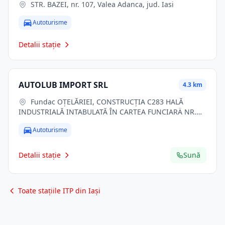
STR. BAZEI, nr. 107, Valea Adanca, jud. Iasi
Autoturisme
Detalii stație
AUTOLUB IMPORT SRL
4.3 km
Fundac OŢELĂRIEI, CONSTRUCŢIA C283 HALĂ
INDUSTRIALĂ INTABULATĂ ÎN CARTEA FUNCIARÄ NR.
134338, NUMĂR CADASTRAL 134338, nr. 24N, Lasi, jud.
Autoturisme
Iasi
Detalii stație
Sună
Toate stațiile ITP din Iași