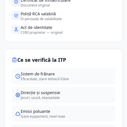
Certificat de înmatriculare
Document original
Poliță RCA valabilă
În perioada de valabilitate
Act de identitate
CI/BI proprietar — original
Ce se verifică la ITP
Sistem de frânare
Eficacitate, stare tehnică frâne
Direcție și suspensie
Jocuri, uzură, etanșeitate
Emisii poluante
Gaze eșapament, nivel noxe