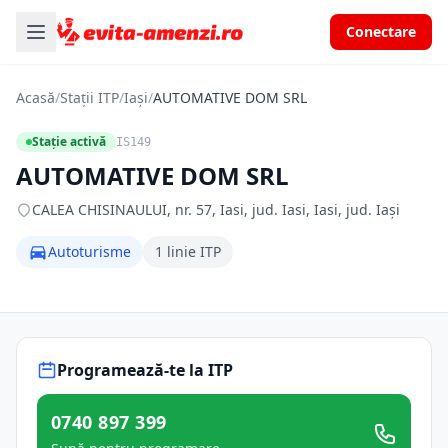
Conectare
Acasă
/
Stații ITP
/
Iași
/
AUTOMATIVE DOM SRL
Stație activă
IS149
AUTOMATIVE DOM SRL
CALEA CHISINAULUI, nr. 57, Iasi, jud. Iasi, Iasi, jud. Iași
Autoturisme
1 linie ITP
Programează-te la ITP
0740 897 399