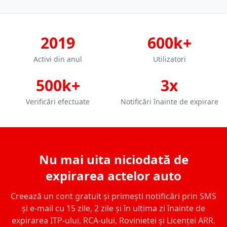
2019
600k+
Activi din anul
Utilizatori
500k+
3x
Verificări efectuate
Notificări înainte de expirare
Nu mai uita niciodată de
expirarea actelor auto
Creează un cont gratuit și primești notificări prin SMS
și e-mail cu 15 zile, 2 zile și în ultima zi înainte de
expirarea ITP-ului, RCA-ului, Rovinietei și Licenței ARR.