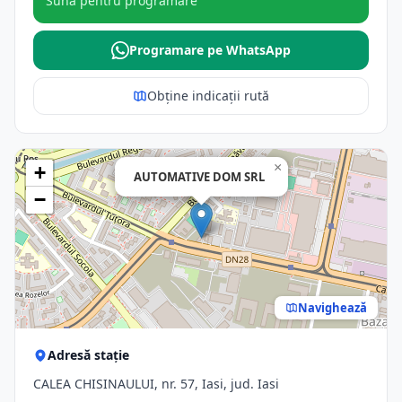
Sună pentru programare
Programare pe WhatsApp
Obține indicații rută
×
+
AUTOMATIVE DOM SRL
−
Navighează
Adresă stație
CALEA CHISINAULUI, nr. 57, Iasi, jud. Iasi