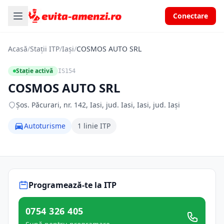
Conectare
Acasă
/
Stații ITP
/
Iași
/
COSMOS AUTO SRL
Stație activă
IS154
COSMOS AUTO SRL
Şos. Păcurari, nr. 142, Iasi, jud. Iasi, Iasi, jud. Iași
Autoturisme
1 linie ITP
Programează-te la ITP
0754 326 405