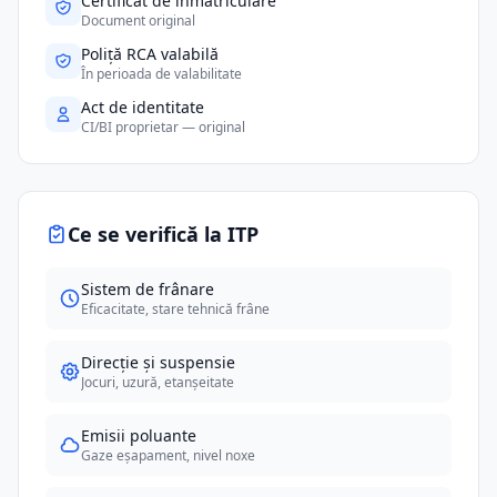
Certificat de înmatriculare
Document original
Poliță RCA valabilă
În perioada de valabilitate
Act de identitate
CI/BI proprietar — original
Ce se verifică la ITP
Sistem de frânare
Eficacitate, stare tehnică frâne
Direcție și suspensie
Jocuri, uzură, etanșeitate
Emisii poluante
Gaze eșapament, nivel noxe