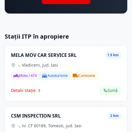
Stații ITP în apropiere
MELA MOV CAR SERVICE SRL
1.9 km
-, Vladiceni, jud. Iasi
Moto / ATV
Autoturisme
Camioane
Detalii stație
Sună
CSM INSPECTION SRL
2 km
-, nr. CF 60189, Tomesti, jud. Iasi