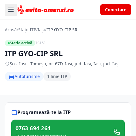
Conectare
Acasă
/
Stații ITP
/
Iași
/
ITP GYO-CIP SRL
Stație activă
IS151
ITP GYO-CIP SRL
Şos. Iaşi - Tomeşti, nr. 67D, Iasi, jud. Iasi, Iasi, jud. Iași
Autoturisme
1 linie ITP
Programează-te la ITP
0763 694 264