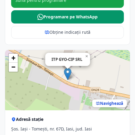
Sună pentru programare
Programare pe WhatsApp
Obține indicații rută
×
+
ITP GYO-CIP SRL
−
Navighează
Adresă stație
Şos. Iaşi - Tomeşti, nr. 67D, Iasi, jud. Iasi