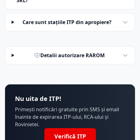
SRL?
Care sunt stațiile ITP din apropiere?
Detalii autorizare RAROM
Nu uita de ITP!
Primești notificări gratuite prin SMS și email
înainte de expirarea ITP-ului, RCA-ului și
Rovinietei.
Verifică ITP