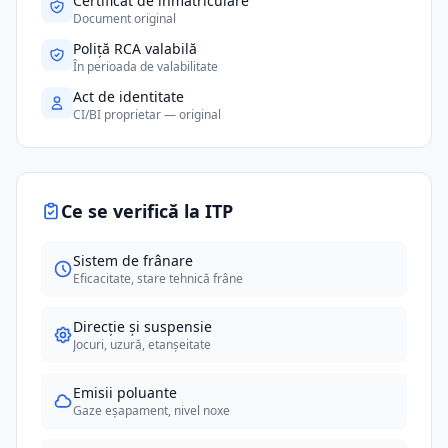
Certificat de înmatriculare
Document original
Poliță RCA valabilă
În perioada de valabilitate
Act de identitate
CI/BI proprietar — original
Ce se verifică la ITP
Sistem de frânare
Eficacitate, stare tehnică frâne
Direcție și suspensie
Jocuri, uzură, etanșeitate
Emisii poluante
Gaze eșapament, nivel noxe