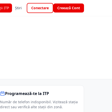
ții ITP
Știri
Conectare
Creează Cont
Programează-te la ITP
Număr de telefon indisponibil. Vizitează stația
direct sau verifică alte stații din zonă.