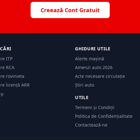
Creează Cont Gratuit
ICĂRI
GHIDURI UTILE
are ITP
Alerte mașină
are RCA
Amenzi auto 2026
are rovinieta
Acte necesare circulație
are licență ARR
Știri auto
TP
UTILE
Termeni și Condiții
Politica de Confidențialitate
Contactează-ne