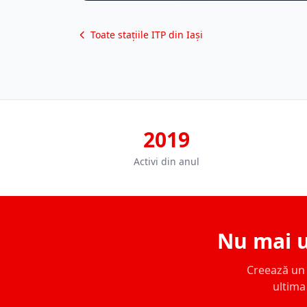
Toate stațiile ITP din Iași
2019
Activi din anul
Nu mai u
Creează un c
ultima 