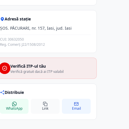
Adresă stație
ŞOS. PĂCURARI, nr. 157, Iasi, jud. Iasi
CUI: 30632050
Reg. Comerț: J22/1508/2012
Verifică ITP-ul tău
Verifică gratuit dacă ai ITP valabil
Distribuie
WhatsApp
Link
Email