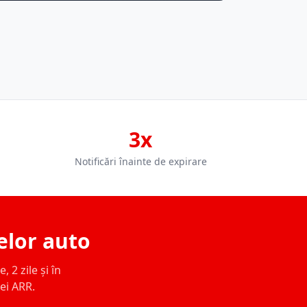
3x
Notificări înainte de expirare
elor auto
 2 zile și în
ței ARR.