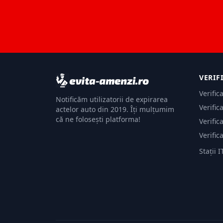
VERIF
Verific
Notificăm utilizatorii de expirarea
Verific
actelor auto din 2019. Îți mulțumim
că ne folosești platforma!
Verific
Verific
Stații I