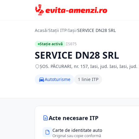
Acasă
/
Stații ITP
/
Iași
/
SERVICE DN28 SRL
Stație activă
IS075
SERVICE DN28 SRL
ŞOS. PĂCURARI, nr. 157, Iasi, jud. Iasi, Iasi, jud. 
Autoturisme
1 linie ITP
Acte necesare ITP
Carte de identitate auto
Original sau copie conformă