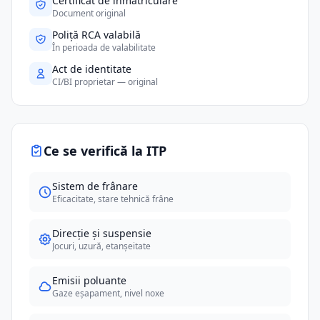
Certificat de înmatriculare
Document original
Poliță RCA valabilă
În perioada de valabilitate
Act de identitate
CI/BI proprietar — original
Ce se verifică la ITP
Sistem de frânare
Eficacitate, stare tehnică frâne
Direcție și suspensie
Jocuri, uzură, etanșeitate
Emisii poluante
Gaze eșapament, nivel noxe