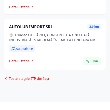
Detalii stație
AUTOLUB IMPORT SRL
3.9 km
Fundac OŢELĂRIEI, CONSTRUCŢIA C283 HALĂ
INDUSTRIALĂ INTABULATĂ ÎN CARTEA FUNCIARÄ NR.
134338, NUMĂR CADASTRAL 134338, nr. 24N, Lasi, jud.
Autoturisme
Iasi
Detalii stație
Sună
Toate stațiile ITP din Iași