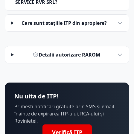
SERVICE RVR SRL?
Care sunt stațiile ITP din apropiere?
Detalii autorizare RAROM
Nu uita de ITP!
Primești notificări gratuite prin SMS și email
înainte de expirarea ITP-ului, RCA-ului și
Rovinietei.
Verifică ITP