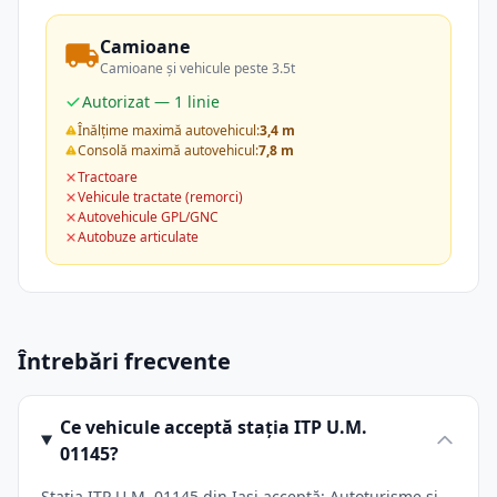
Camioane
Camioane și vehicule peste 3.5t
Autorizat — 1 linie
Înălțime maximă autovehicul:
3,4 m
Consolă maximă autovehicul:
7,8 m
Tractoare
Vehicule tractate (remorci)
Autovehicule GPL/GNC
Autobuze articulate
Întrebări frecvente
Ce vehicule acceptă stația ITP U.M.
01145?
Stația ITP U.M. 01145 din Iasi acceptă: Autoturisme și