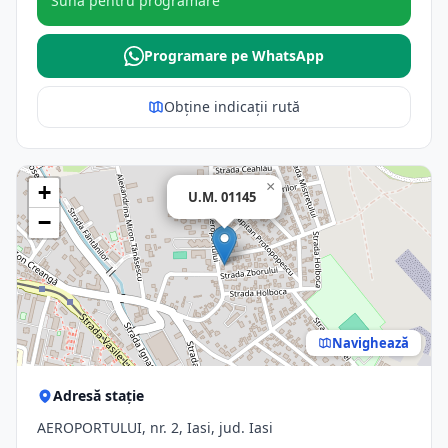
Sună pentru programare
Programare pe WhatsApp
Obține indicații rută
×
+
U.M. 01145
−
Navighează
Adresă stație
AEROPORTULUI, nr. 2, Iasi, jud. Iasi