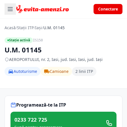
Conectare
Acasă
/
Stații ITP
/
Iași
/
U.M. 01145
Stație activă
IS150
U.M. 01145
AEROPORTULUI, nr. 2, Iasi, jud. Iasi, Iasi, jud. Iași
Autoturisme
Camioane
2 linii ITP
Programează-te la ITP
0233 722 725