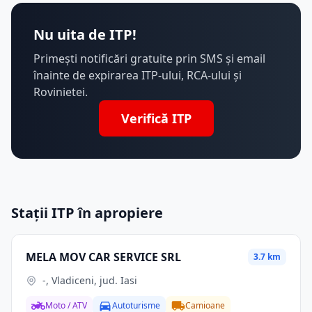
Nu uita de ITP!
Primești notificări gratuite prin SMS și email
înainte de expirarea ITP-ului, RCA-ului și
Rovinietei.
Verifică ITP
Stații ITP în apropiere
MELA MOV CAR SERVICE SRL
3.7 km
-, Vladiceni, jud. Iasi
Moto / ATV
Autoturisme
Camioane