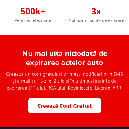
500k+
3x
Verificări efectuate
Notificări înainte de expirare
Nu mai uita niciodată de
expirarea actelor auto
Creează un cont gratuit și primești notificări prin SMS
și e-mail cu 15 zile, 2 zile și în ultima zi înainte de
expirarea ITP-ului, RCA-ului, Rovinietei și Licenței ARR.
Creează Cont Gratuit