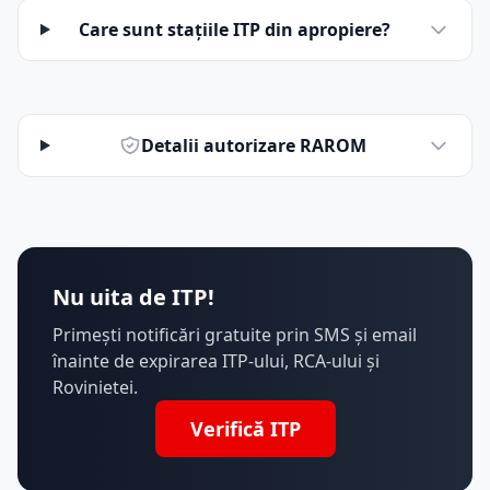
Care sunt stațiile ITP din apropiere?
Detalii autorizare RAROM
Nu uita de ITP!
Primești notificări gratuite prin SMS și email
înainte de expirarea ITP-ului, RCA-ului și
Rovinietei.
Verifică ITP