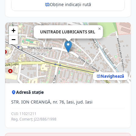
Obține indicații rută
×
+
UNITRADE LUBRICANTS SRL
−
Navighează
Adresă stație
STR. ION CREANGĂ, nr. 76, Iasi, jud. Iasi
CUI: 11021211
Reg. Comerț: J22/886/1998