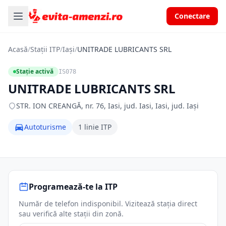
Conectare
Acasă
/
Stații ITP
/
Iași
/
UNITRADE LUBRICANTS SRL
Stație activă
IS078
UNITRADE LUBRICANTS SRL
STR. ION CREANGĂ, nr. 76, Iasi, jud. Iasi, Iasi, jud. Iași
Autoturisme
1 linie ITP
Programează-te la ITP
Număr de telefon indisponibil. Vizitează stația direct
sau verifică alte stații din zonă.