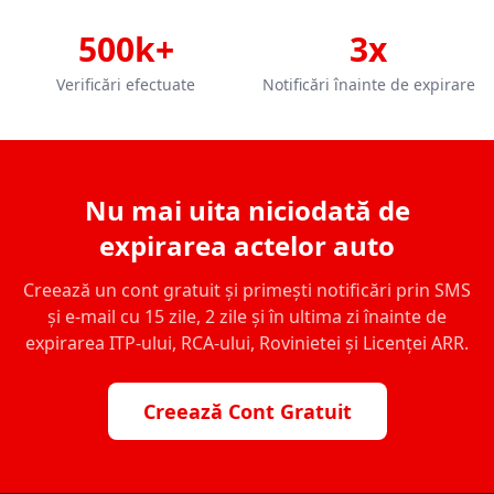
500k+
3x
Verificări efectuate
Notificări înainte de expirare
Nu mai uita niciodată de
expirarea actelor auto
Creează un cont gratuit și primești notificări prin SMS
și e-mail cu 15 zile, 2 zile și în ultima zi înainte de
expirarea ITP-ului, RCA-ului, Rovinietei și Licenței ARR.
Creează Cont Gratuit