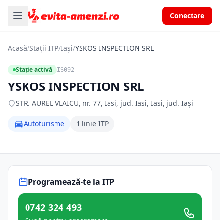
Conectare
Acasă
/
Stații ITP
/
Iași
/
YSKOS INSPECTION SRL
Stație activă
IS092
YSKOS INSPECTION SRL
STR. AUREL VLAICU, nr. 77, Iasi, jud. Iasi, Iasi, jud. Iași
Autoturisme
1 linie ITP
Programează-te la ITP
0742 324 493