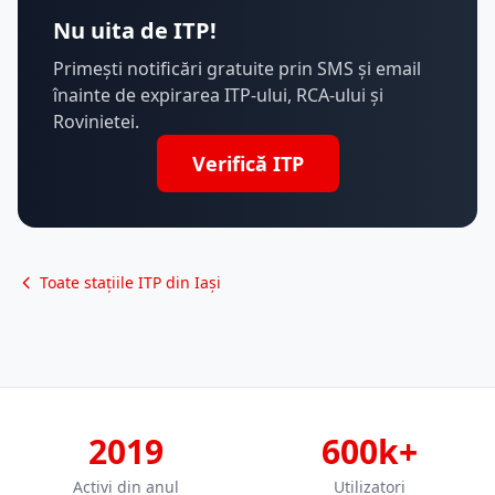
Nu uita de ITP!
Primești notificări gratuite prin SMS și email
înainte de expirarea ITP-ului, RCA-ului și
Rovinietei.
Verifică ITP
Toate stațiile ITP din Iași
2019
600k+
Activi din anul
Utilizatori