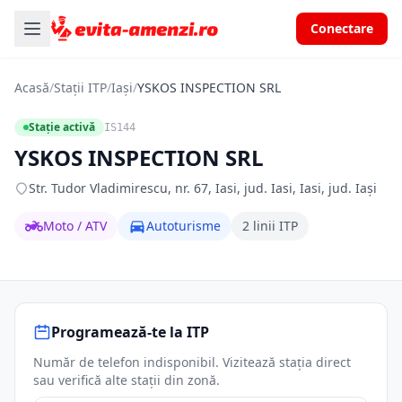
Conectare
Acasă
/
Stații ITP
/
Iași
/
YSKOS INSPECTION SRL
Stație activă
IS144
YSKOS INSPECTION SRL
Str. Tudor Vladimirescu, nr. 67, Iasi, jud. Iasi, Iasi, jud. Iași
Moto / ATV
Autoturisme
2 linii ITP
Programează-te la ITP
Număr de telefon indisponibil. Vizitează stația direct
sau verifică alte stații din zonă.