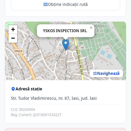
Obține indicații rută
×
+
YSKOS INSPECTION SRL
−
Navighează
Adresă stație
Str. Tudor Vladimirescu, nr. 67, Iasi, jud. Iasi
CUI: 39243404
Reg. Comerț: /J2018001034227