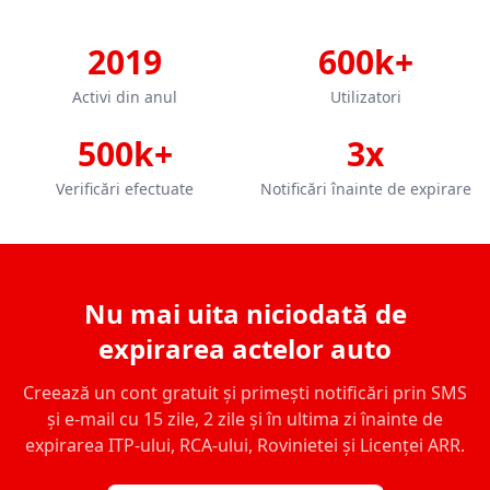
2019
600k+
Activi din anul
Utilizatori
500k+
3x
Verificări efectuate
Notificări înainte de expirare
Nu mai uita niciodată de
expirarea actelor auto
Creează un cont gratuit și primești notificări prin SMS
și e-mail cu 15 zile, 2 zile și în ultima zi înainte de
expirarea ITP-ului, RCA-ului, Rovinietei și Licenței ARR.