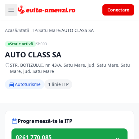
Conectare
Acasă
/
Stații ITP
/
Satu Mare
/
AUTO CLASS SA
Stație activă
SM003
AUTO CLASS SA
STR. BOTIZULUI, nr. 43/A, Satu Mare, jud. Satu Mare, Satu
Mare, jud. Satu Mare
Autoturisme
1 linie ITP
Programează-te la ITP
0261 770 085