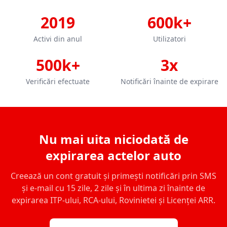
2019
600k+
Activi din anul
Utilizatori
500k+
3x
Verificări efectuate
Notificări înainte de expirare
Nu mai uita niciodată de
expirarea actelor auto
Creează un cont gratuit și primești notificări prin SMS
și e-mail cu 15 zile, 2 zile și în ultima zi înainte de
expirarea ITP-ului, RCA-ului, Rovinietei și Licenței ARR.