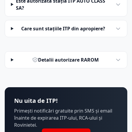
Este autorizată stația ITP AUTO CLASS
SA?
Care sunt stațiile ITP din apropiere?
Detalii autorizare RAROM
Nu uita de ITP!
Primești notificări gratuite prin SMS și email
înainte de expirarea ITP-ului, RCA-ului și
Rovinietei.