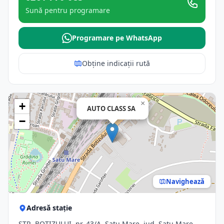
Sună pentru programare
Programare pe WhatsApp
Obține indicații rută
×
+
AUTO CLASS SA
−
Navighează
Adresă stație
STR. BOTIZULUI, nr. 43/A, Satu Mare, jud. Satu Mare