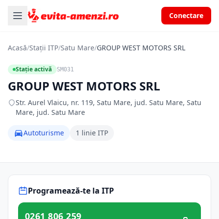
Conectare
Acasă
/
Stații ITP
/
Satu Mare
/
GROUP WEST MOTORS SRL
Stație activă
SM031
GROUP WEST MOTORS SRL
Str. Aurel Vlaicu, nr. 119, Satu Mare, jud. Satu Mare, Satu
Mare, jud. Satu Mare
Autoturisme
1 linie ITP
Programează-te la ITP
0261 806 259