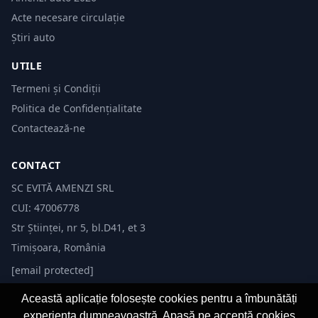
Acte necesare circulație
Știri auto
UTILE
Termeni și Condiții
Politica de Confidențialitate
Contactează-ne
CONTACT
SC EVITĂ AMENZI SRL
CUI: 47006778
Str Științei, nr 5, bl.D41, et 3
Timișoara, România
[email protected]
Această aplicație folosește cookies pentru a îmbunătăți
experiența dumneavoastră. Apasă pe acceptă cookies