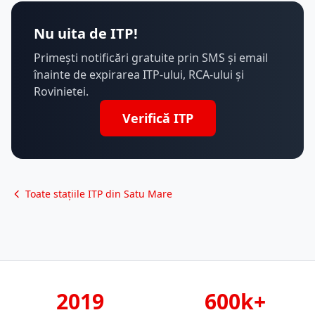
Nu uita de ITP!
Primești notificări gratuite prin SMS și email
înainte de expirarea ITP-ului, RCA-ului și
Rovinietei.
Verifică ITP
Toate stațiile ITP din Satu Mare
2019
600k+