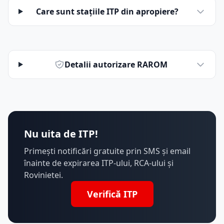
Care sunt stațiile ITP din apropiere?
Detalii autorizare RAROM
Nu uita de ITP!
Primești notificări gratuite prin SMS și email
înainte de expirarea ITP-ului, RCA-ului și
Rovinietei.
Verifică ITP