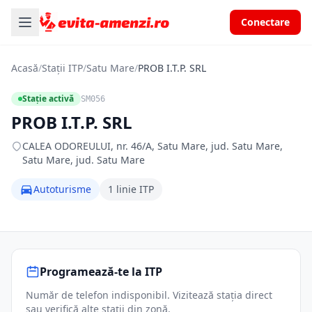
Conectare
Acasă
/
Stații ITP
/
Satu Mare
/
PROB I.T.P. SRL
Stație activă
SM056
PROB I.T.P. SRL
CALEA ODOREULUI, nr. 46/A, Satu Mare, jud. Satu Mare,
Satu Mare, jud. Satu Mare
Autoturisme
1 linie ITP
Programează-te la ITP
Număr de telefon indisponibil. Vizitează stația direct
sau verifică alte stații din zonă.