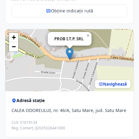
Obține indicații rută
×
+
PROB I.T.P. SRL
−
Navighează
Adresă stație
CALEA ODOREULUI, nr. 46/A, Satu Mare, jud. Satu Mare
CUI: 51619134
Reg. Comerț: /J2025026441000