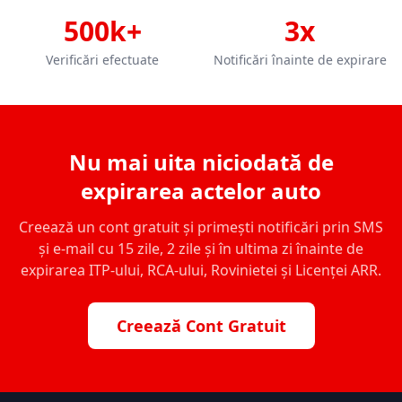
500k+
3x
Verificări efectuate
Notificări înainte de expirare
Nu mai uita niciodată de
expirarea actelor auto
Creează un cont gratuit și primești notificări prin SMS
și e-mail cu 15 zile, 2 zile și în ultima zi înainte de
expirarea ITP-ului, RCA-ului, Rovinietei și Licenței ARR.
Creează Cont Gratuit