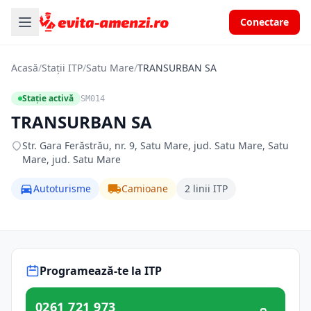
Conectare
Acasă
/
Stații ITP
/
Satu Mare
/
TRANSURBAN SA
Stație activă
SM014
TRANSURBAN SA
Str. Gara Ferăstrău, nr. 9, Satu Mare, jud. Satu Mare, Satu
Mare, jud. Satu Mare
Autoturisme
Camioane
2 linii ITP
Programează-te la ITP
0261 721 973