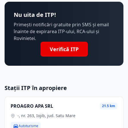
Nu uita de ITP!
Primești notificări gratuite prin SMS și email
înainte de expirarea ITP-ului, RCA-ului și
Rovinietei.
Verifică ITP
Stații ITP în apropiere
PROAGRO APA SRL
21.5 km
-, nr. 263, Iojib, jud. Satu Mare
Autoturisme