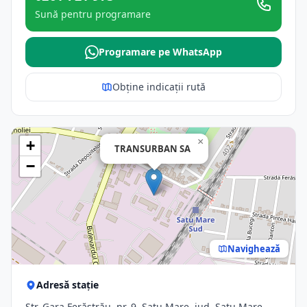
Sună pentru programare
Programare pe WhatsApp
Obține indicații rută
×
+
TRANSURBAN SA
−
Navighează
Adresă stație
Str. Gara Ferăstrău, nr. 9, Satu Mare, jud. Satu Mare