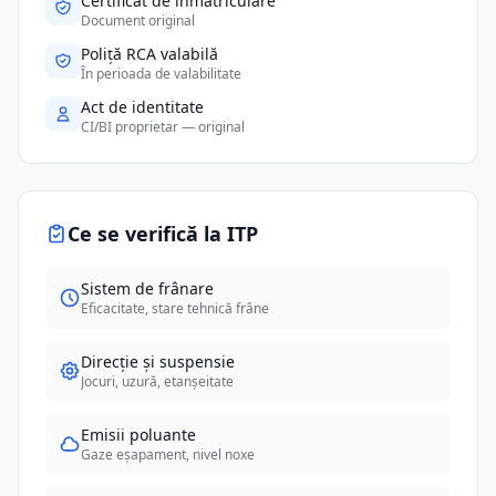
Certificat de înmatriculare
Document original
Poliță RCA valabilă
În perioada de valabilitate
Act de identitate
CI/BI proprietar — original
Ce se verifică la ITP
Sistem de frânare
Eficacitate, stare tehnică frâne
Direcție și suspensie
Jocuri, uzură, etanșeitate
Emisii poluante
Gaze eșapament, nivel noxe