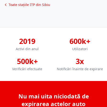
Toate stațiile ITP din Sibiu
2019
600k+
Activi din anul
Utilizatori
500k+
3x
Verificări efectuate
Notificări înainte de expirare
Nu mai uita niciodată de
expirarea actelor auto