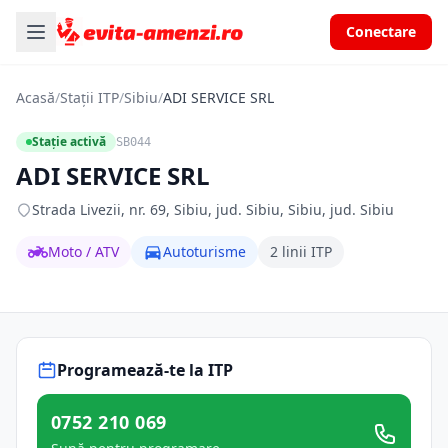
Conectare
Acasă
/
Stații ITP
/
Sibiu
/
ADI SERVICE SRL
Stație activă
SB044
ADI SERVICE SRL
Strada Livezii, nr. 69, Sibiu, jud. Sibiu, Sibiu, jud. Sibiu
Moto / ATV
Autoturisme
2 linii ITP
Programează-te la ITP
0752 210 069