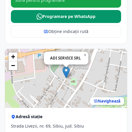
Sună pentru programare
Programare pe WhatsApp
Obține indicații rută
×
+
ADI SERVICE SRL
−
Navighează
Adresă stație
Strada Livezii, nr. 69, Sibiu, jud. Sibiu