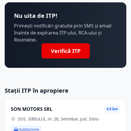
Nu uita de ITP!
Primești notificări gratuite prin SMS și email
înainte de expirarea ITP-ului, RCA-ului și
Rovinietei.
Verifică ITP
Stații ITP în apropiere
SON MOTORS SRL
4.9 km
ŞOS. SIBIULUI, nr. 28, Selimbar, jud. Sibiu
Autoturisme