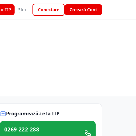
ții ITP
Știri
Conectare
Creează Cont
Programează-te la ITP
0269 222 288