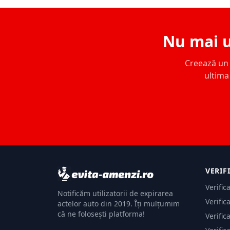
Nu mai u
Creează un c
ultima 
VERIF
Verific
Notificăm utilizatorii de expirarea
Verific
actelor auto din 2019. Îți mulțumim
că ne folosești platforma!
Verific