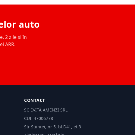
elor auto
 2 zile și în
ței ARR.
CONTACT
SC EVITĂ AMENZI SRL
CUI: 47006778
Str Științei, nr 5, bl.D41, et 3