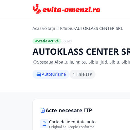
Acasă
/
Stații ITP
/
Sibiu
/
AUTOKLASS CENTER SRL
Stație activă
SB098
AUTOKLASS CENTER S
Șoseaua Alba Iulia, nr. 69, Sibiu, jud. Sibiu, Sibi
Autoturisme
1 linie ITP
Acte necesare ITP
Carte de identitate auto
Original sau copie conformă