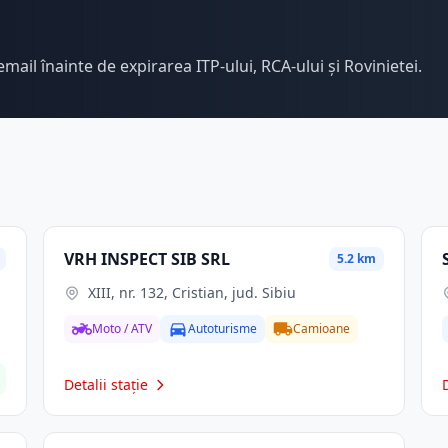
email înainte de expirarea ITP-ului, RCA-ului și Rovinietei.
VRH INSPECT SIB SRL
5.2 km
XIII, nr. 132, Cristian, jud. Sibiu
Moto / ATV
Autoturisme
Camioane
Detalii stație