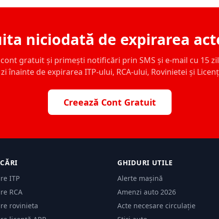
ita niciodată de expirarea act
ont gratuit și primești notificări prin SMS și e-mail cu 15 zile,
zi înainte de expirarea ITP-ului, RCA-ului, Rovinietei și Licen
Creează Cont Gratuit
ICĂRI
GHIDURI UTILE
are ITP
Alerte mașină
are RCA
Amenzi auto 2026
are rovinieta
Acte necesare circulație