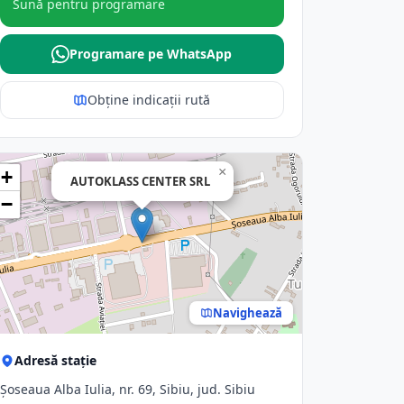
Sună pentru programare
Programare pe WhatsApp
Obține indicații rută
×
+
AUTOKLASS CENTER SRL
−
Navighează
Adresă stație
Șoseaua Alba Iulia, nr. 69, Sibiu, jud. Sibiu