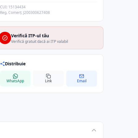
CUI: 15134434
Reg. Comerț: J200300627408
Verifică ITP-ul tău
Verifică gratuit dacă ai ITP valabil
Distribuie
WhatsApp
Link
Email