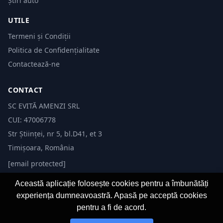
Știri auto
UTILE
Termeni și Condiții
Politica de Confidențialitate
Contactează-ne
CONTACT
SC EVITĂ AMENZI SRL
CUI: 47006778
Str Științei, nr 5, bl.D41, et 3
Timișoara, România
[email protected]
Această aplicație folosește cookies pentru a îmbunătăți
experiența dumneavoastră. Apasă pe acceptă cookies
pentru a fi de acord.
© 2026 Evită Amenzi. Toate drepturile rezervate.