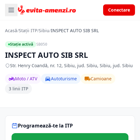
Conectare
Acasă
/
Stații ITP
/
Sibiu
/
INSPECT AUTO SIB SRL
Stație activă
SB050
INSPECT AUTO SIB SRL
Str. Henry Coandă, nr. 12, Sibiu, jud. Sibiu, Sibiu, jud. Sibiu
Moto / ATV
Autoturisme
Camioane
3 linii ITP
Programează-te la ITP