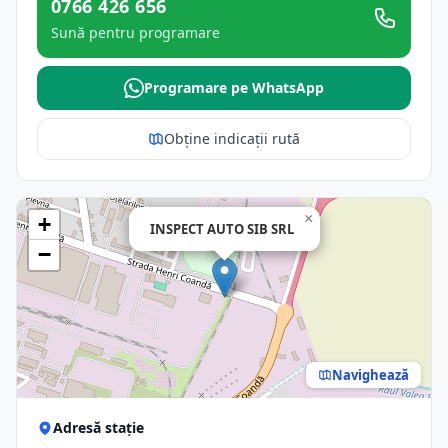
0766 426 656
Sună pentru programare
Programare pe WhatsApp
Obține indicații rută
×
+
INSPECT AUTO SIB SRL
−
Navighează
Adresă stație