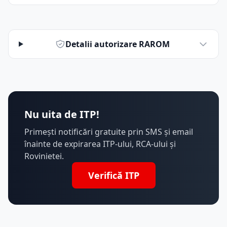
Detalii autorizare RAROM
Nu uita de ITP!
Primești notificări gratuite prin SMS și email
înainte de expirarea ITP-ului, RCA-ului și
Rovinietei.
Verifică ITP