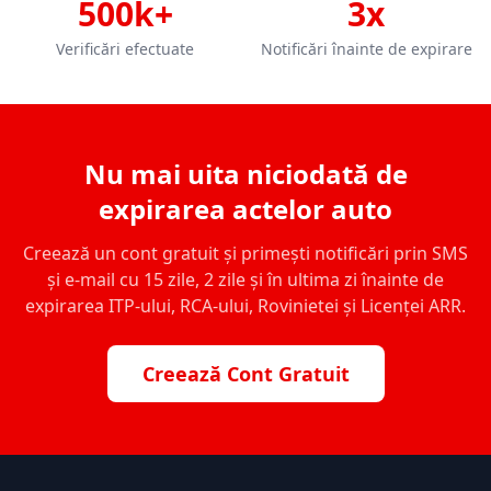
500k+
3x
Verificări efectuate
Notificări înainte de expirare
Nu mai uita niciodată de
expirarea actelor auto
Creează un cont gratuit și primești notificări prin SMS
și e-mail cu 15 zile, 2 zile și în ultima zi înainte de
expirarea ITP-ului, RCA-ului, Rovinietei și Licenței ARR.
Creează Cont Gratuit