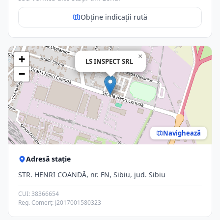
Obține indicații rută
×
+
LS INSPECT SRL
−
Navighează
Adresă stație
STR. HENRI COANDĂ, nr. FN, Sibiu, jud. Sibiu
CUI: 38366654
Reg. Comerț: J2017001580323