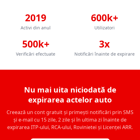
2019
600k+
Activi din anul
Utilizatori
500k+
3x
Verificări efectuate
Notificări înainte de expirare
Nu mai uita niciodată de
expirarea actelor auto
Creează un cont gratuit și primești notificări prin SMS
și e-mail cu 15 zile, 2 zile și în ultima zi înainte de
expirarea ITP-ului, RCA-ului, Rovinietei și Licenței ARR.