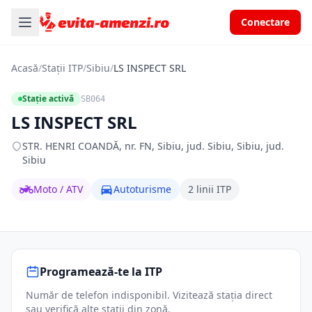
Conectare
Acasă
/
Stații ITP
/
Sibiu
/
LS INSPECT SRL
Stație activă
SB064
LS INSPECT SRL
STR. HENRI COANDĂ, nr. FN, Sibiu, jud. Sibiu, Sibiu, jud.
Sibiu
Moto / ATV
Autoturisme
2 linii ITP
Programează-te la ITP
Număr de telefon indisponibil. Vizitează stația direct
sau verifică alte stații din zonă.