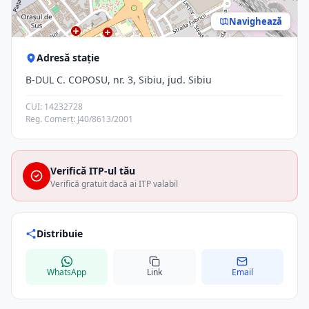
Navighează
Adresă stație
B-DUL C. COPOSU, nr. 3, Sibiu, jud. Sibiu
CUI: 14232728
Reg. Comerț: J40/8613/2001
Verifică ITP-ul tău
Verifică gratuit dacă ai ITP valabil
Distribuie
WhatsApp
Link
Email