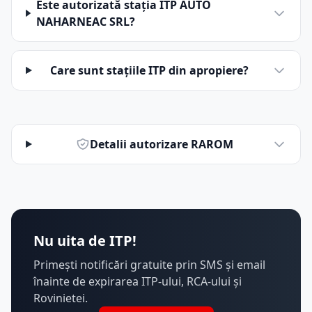
Este autorizată stația ITP AUTO
NAHARNEAC SRL?
Care sunt stațiile ITP din apropiere?
Detalii autorizare RAROM
Nu uita de ITP!
Primești notificări gratuite prin SMS și email
înainte de expirarea ITP-ului, RCA-ului și
Rovinietei.