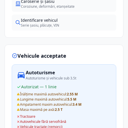
Caroserie și șasiu
Coroziune, deformări, etanșeitate
Identificare vehicul
Serie șasiu, plăcuțe, VIN
Vehicule acceptate
Autoturisme
Autoturisme și vehicule sub 3.5t
Autorizat — 1 linie
Înălțime maximă autovehicul:
2.55 M
Lungime maximă autovehicul:
5.5 M
Ampatament maxim autovehicul:
3.4 M
Masa maximă pe axă:
2.5 T
Tractoare
Autovehicule fără servofrână
Vehicule tractate (remorci)