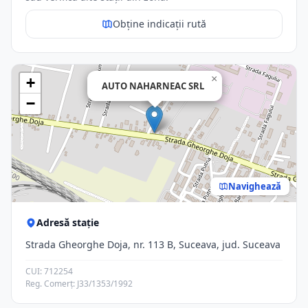
Obține indicații rută
×
+
AUTO NAHARNEAC SRL
−
Navighează
Adresă stație
Strada Gheorghe Doja, nr. 113 B, Suceava, jud. Suceava
CUI: 712254
Reg. Comerț: J33/1353/1992