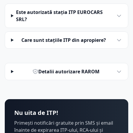
Este autorizată stația ITP EUROCARS
SRL?
Care sunt stațiile ITP din apropiere?
Detalii autorizare RAROM
Nu uita de ITP!
Primești notificări gratuite prin SMS și email
înainte de expirarea ITP-ului, RCA-ului și