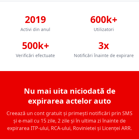
2019
600k+
Activi din anul
Utilizatori
500k+
3x
Verificări efectuate
Notificări înainte de expirare
Nu mai uita niciodată de
expirarea actelor auto
Creează un cont gratuit și primești notificări prin SMS
și e-mail cu 15 zile, 2 zile și în ultima zi înainte de
expirarea ITP-ului, RCA-ului, Rovinietei și Licenței ARR.