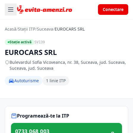
Conectare
Acasă
/
Stații ITP
/
Suceava
/
EUROCARS SRL
Stație activă
SV139
EUROCARS SRL
Bulevardul Sofia Vicoveanca, nr. 38, Suceava, jud. Suceava,
Suceava, jud. Suceava
Autoturisme
1 linie ITP
Programează-te la ITP
0733 068 003