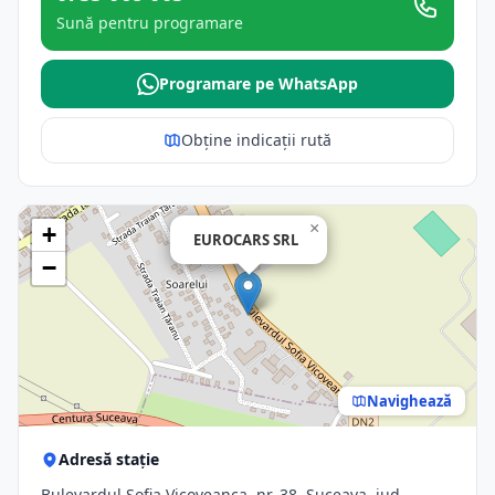
Sună pentru programare
Programare pe WhatsApp
Obține indicații rută
×
+
EUROCARS SRL
−
Navighează
Adresă stație
Bulevardul Sofia Vicoveanca, nr. 38, Suceava, jud.