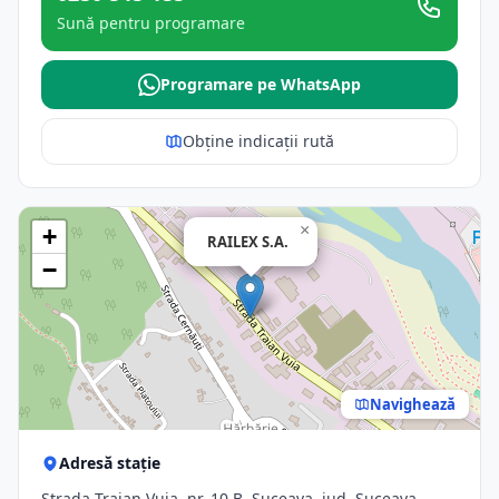
Sună pentru programare
Programare pe WhatsApp
Obține indicații rută
×
+
RAILEX S.A.
−
Navighează
Adresă stație
Strada Traian Vuia, nr. 10 B, Suceava, jud. Suceava