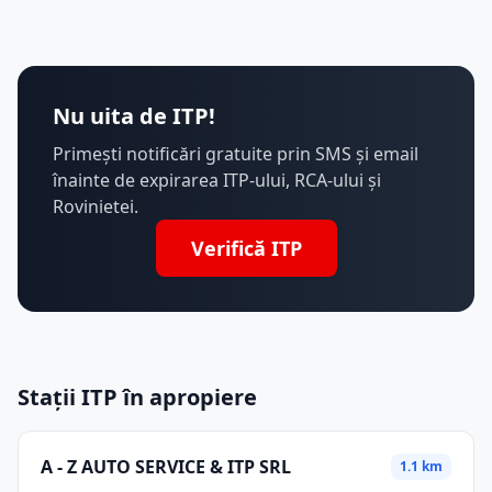
Nu uita de ITP!
Primești notificări gratuite prin SMS și email
înainte de expirarea ITP-ului, RCA-ului și
Rovinietei.
Verifică ITP
Stații ITP în apropiere
A - Z AUTO SERVICE & ITP SRL
1.1 km