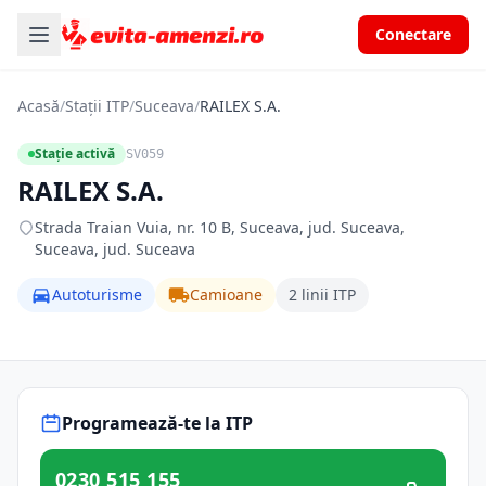
Conectare
Acasă
/
Stații ITP
/
Suceava
/
RAILEX S.A.
Stație activă
SV059
RAILEX S.A.
Strada Traian Vuia, nr. 10 B, Suceava, jud. Suceava,
Suceava, jud. Suceava
Autoturisme
Camioane
2 linii ITP
Programează-te la ITP
0230 515 155